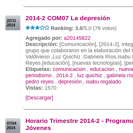
.
.
2014-2 COM07 La depresión
22/11
2014
Ranking: 3.0
/5.0 (79 votos)
Agregado por:
a20145822
Descripción:
[Comunicación], [2014-2], integ
grupo que colaboraron en la elaboración del t
Valdivieso ,Luz Quichiz ,Gabriela Ríos,Isab
Reyes,[educación], [nuevas tecnologías], [pe
Etiquetas:
comunicacion
,
educacion
,
nueva
periodismo
,
2014-2
,
luz quichiz
,
gabriela rí
pedro reyes
,
depresión
,
isabu regalado
Vistas:
1570
[Descargar]
.
.
Horario Trimestre 2014-2 - Program
07/04
Jóvenes
2014