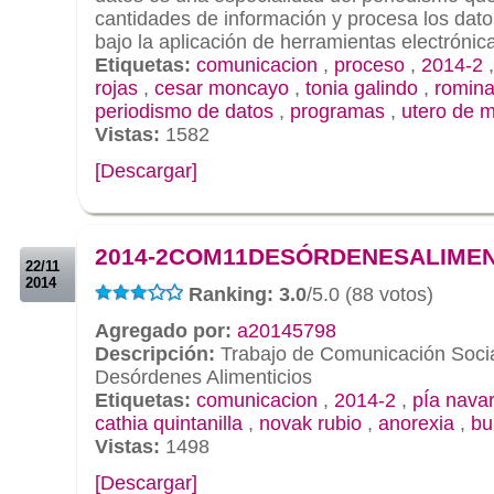
cantidades de información y procesa los dato
bajo la aplicación de herramientas electrónic
Etiquetas:
comunicacion
,
proceso
,
2014-2
rojas
,
cesar moncayo
,
tonia galindo
,
romina
periodismo de datos
,
programas
,
utero de m
Vistas:
1582
[Descargar]
.
.
2014-2COM11DESÓRDENESALIMEN
22/11
2014
Ranking: 3.0
/5.0 (88 votos)
Agregado por:
a20145798
Descripción:
Trabajo de Comunicación Socia
Desórdenes Alimenticios
Etiquetas:
comunicacion
,
2014-2
,
pÍa nava
cathia quintanilla
,
novak rubio
,
anorexia
,
bu
Vistas:
1498
[Descargar]