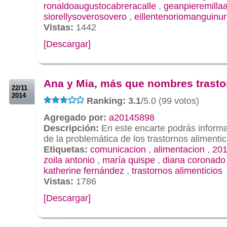
ronaldoaugustocabreracalle
,
geanpieremilla
siorellysoverosovero
,
eillentenoriomanguinur
Vistas:
1442
[Descargar]
.
.
Ana y Mia, más que nombres trast
22/11
2014
Ranking: 3.1
/5.0 (99 votos)
Agregado por:
a20145898
Descripción:
En este encarte podrás informa
de la problemática de los trastornos alimentic
Etiquetas:
comunicacion
,
alimentacion
,
201
zoila antonio
,
maría quispe
,
diana coronado
katherine fernández
,
trastornos alimenticios
Vistas:
1786
[Descargar]
.
.