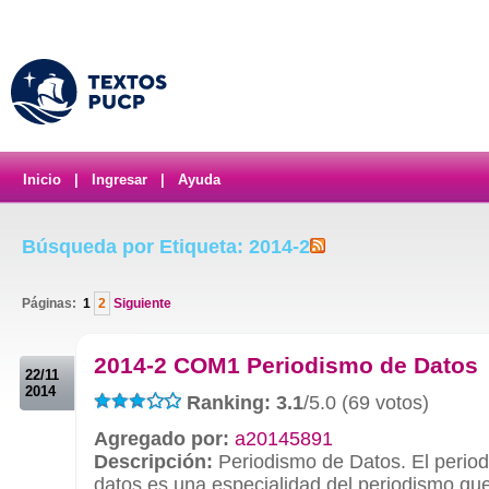
Inicio
|
Ingresar
|
Ayuda
Búsqueda por Etiqueta: 2014-2
Páginas:
1
2
Siguiente
.
2014-2 COM1 Periodismo de Datos
22/11
2014
Ranking: 3.1
/5.0 (69 votos)
Agregado por:
a20145891
Descripción:
Periodismo de Datos. El perio
datos es una especialidad del periodismo qu