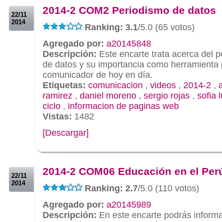
2014-2 COM2 Periodismo de datos
22/11
2014
Ranking: 3.1
/5.0 (65 votos)
Agregado por:
a20145848
Descripción:
Este encarte trata acerca del 
de datos y su importancia como herramienta 
comunicador de hoy en día.
Etiquetas:
comunicacion
,
videos
,
2014-2
,
ramirez
,
daniel moreno
,
sergio rojas
,
sofia 
ciclo
,
informacion de paginas web
Vistas:
1482
[Descargar]
.
.
2014-2 COM06 Educación en el Per
22/11
2014
Ranking: 2.7
/5.0 (110 votos)
Agregado por:
a20145989
Descripción:
En este encarte podrás informa