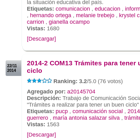
la situación educativa del país.
Etiquetas:
comunicacion
,
educacion
,
infor
,
hernando ortega
,
melanie trebejo
,
krystel 
carrion
,
gianella ocampo
Vistas:
1680
[Descargar]
.
.
2014-2 COM13 Trámites para tener 
22/11
ciclo
2014
Ranking: 3.2
/5.0 (76 votos)
Agregado por:
a20145704
Descripción:
Trabajo de Comunicación Socia
"Trámites a realizar para tener un buen ciclo"
Etiquetas:
pucp
,
comunicación social
,
2014
guerrero
,
maría antonia salazar silva
,
trámit
Vistas:
1563
[Descargar]