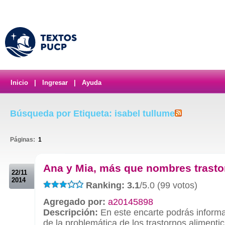
Inicio
|
Ingresar
|
Ayuda
Búsqueda por Etiqueta: isabel tullume
Páginas:
1
.
Ana y Mia, más que nombres trast
22/11
2014
Ranking: 3.1
/5.0 (99 votos)
Agregado por:
a20145898
Descripción:
En este encarte podrás informa
de la problemática de los trastornos alimentic