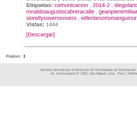
Etiquetas:
comunicacion
,
2014-2
,
diegolar
ronaldoaugustocabreracalle
,
geanpieremilla
siorellysoverosovero
,
eillentenoriomanguinur
Vistas:
1444
[Descargar]
.
Páginas:
1
Servicio ofrecido por la Dirección de Tecnologías de Información
Av. Universitaria N° 1801, San Miguel, Lima - Perú | Teléf