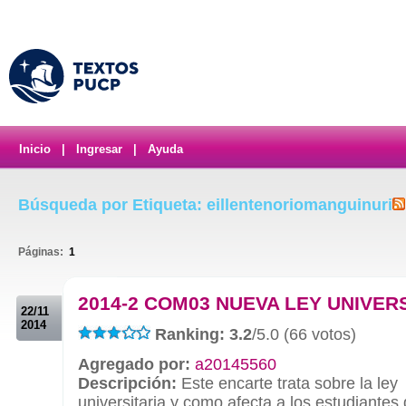
Inicio
|
Ingresar
|
Ayuda
Búsqueda por Etiqueta: eillentenoriomanguinuri
Páginas:
1
.
2014-2 COM03 NUEVA LEY UNIVER
22/11
2014
Ranking: 3.2
/5.0 (66 votos)
Agregado por:
a20145560
Descripción:
Este encarte trata sobre la ley
universitaria y como afecta a los estudiantes