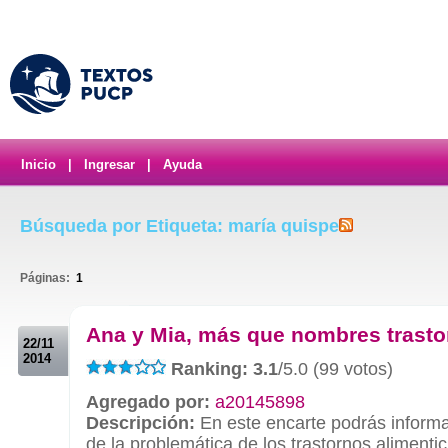
Inicio
|
Ingresar
|
Ayuda
Búsqueda por Etiqueta: maría quispe
Páginas:
1
.
Ana y Mia, más que nombres trast
22/11
2014
Ranking: 3.1
/5.0 (99 votos)
Agregado por:
a20145898
Descripción:
En este encarte podrás informa
de la problemática de los trastornos alimentic