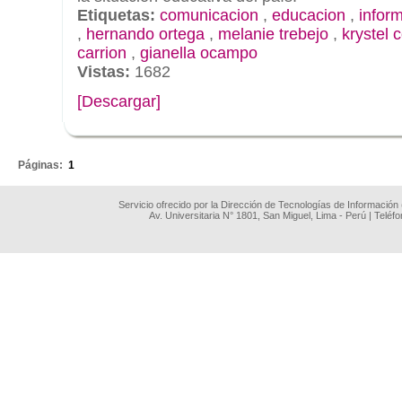
Etiquetas:
comunicacion
,
educacion
,
infor
,
hernando ortega
,
melanie trebejo
,
krystel 
carrion
,
gianella ocampo
Vistas:
1682
[Descargar]
.
Páginas:
1
Servicio ofrecido por la Dirección de Tecnologías de Información
Av. Universitaria N° 1801, San Miguel, Lima - Perú | Teléf