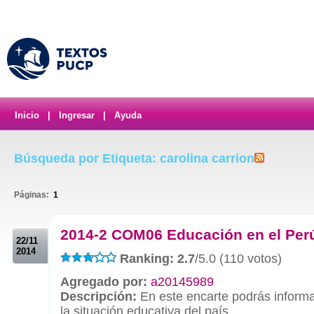
Inicio
|
Ingresar
|
Ayuda
Búsqueda por Etiqueta: carolina carrion
Páginas:
1
.
2014-2 COM06 Educación en el Per
22/11
2014
Ranking: 2.7
/5.0 (110 votos)
Agregado por:
a20145989
Descripción:
En este encarte podrás informa
la situación educativa del país.