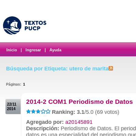
Inicio
|
Ingresar
|
Ayuda
Búsqueda por Etiqueta: utero de marita
Páginas:
1
.
2014-2 COM1 Periodismo de Datos
22/11
2014
Ranking: 3.1
/5.0 (69 votos)
Agregado por:
a20145891
Descripción:
Periodismo de Datos. El perio
datos es una especialidad del periodismo qu