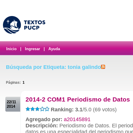
Inicio
|
Ingresar
|
Ayuda
Búsqueda por Etiqueta: tonia galindo
Páginas:
1
.
2014-2 COM1 Periodismo de Datos
22/11
2014
Ranking: 3.1
/5.0 (69 votos)
Agregado por:
a20145891
Descripción:
Periodismo de Datos. El perio
datos es una especialidad del periodismo qu