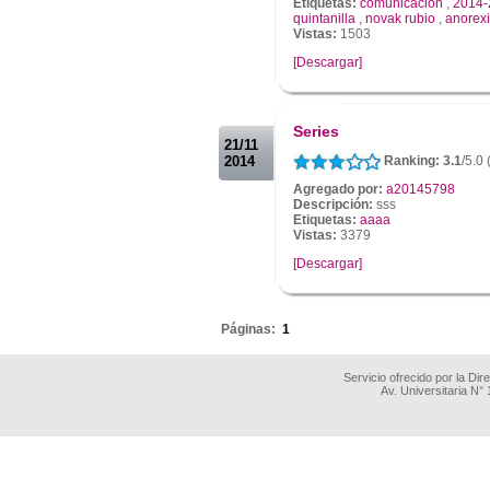
Etiquetas:
comunicacion
,
2014-
quintanilla
,
novak rubio
,
anorex
Vistas:
1503
[Descargar]
.
.
Series
21/11
2014
Ranking: 3.1
/5.0 
Agregado por:
a20145798
Descripción:
sss
Etiquetas:
aaaa
Vistas:
3379
[Descargar]
.
Páginas:
1
Servicio ofrecido por la Di
Av. Universitaria N°