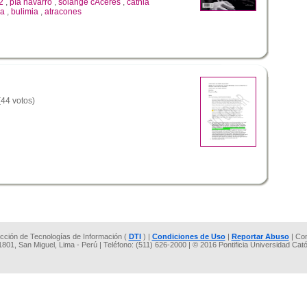
2
,
pÍa navarro
,
solange cÁceres
,
cathia
ia
,
bulimia
,
atracones
(44 votos)
rección de Tecnologías de Información (
DTI
) |
Condiciones de Uso
|
Reportar Abuso
| Co
 1801, San Miguel, Lima - Perú | Teléfono: (511) 626-2000 | © 2016 Pontificia Universidad Cat