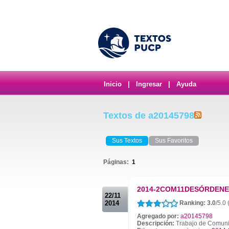
Inicio
|
Ingresar
|
Ayuda
Textos de a20145798
Sus Textos
Sus Favoritos
Páginas:
1
.
2014-2COM11DESÓRDENE
22/11
2014
Ranking: 3.0
/5.0 
Agregado por:
a20145798
Descripción:
Trabajo de Comunic