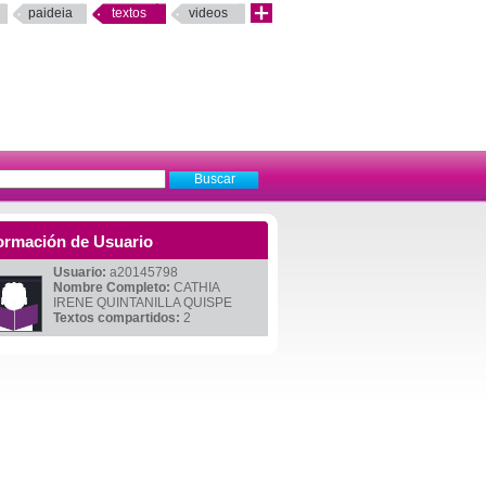
paideia
textos
videos
ormación de Usuario
Usuario:
a20145798
Nombre Completo:
CATHIA
IRENE QUINTANILLA QUISPE
Textos compartidos:
2