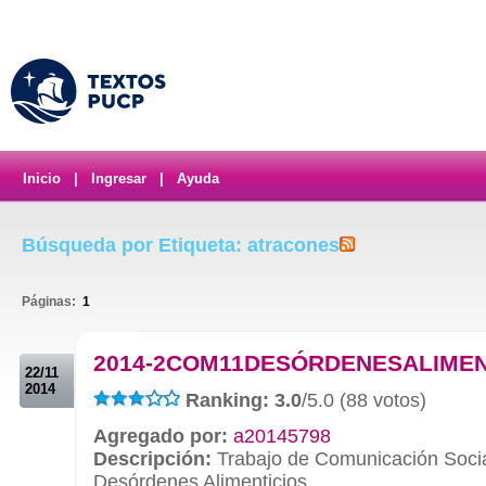
Inicio
|
Ingresar
|
Ayuda
Búsqueda por Etiqueta: atracones
Páginas:
1
.
2014-2COM11DESÓRDENESALIMEN
22/11
2014
Ranking: 3.0
/5.0 (88 votos)
Agregado por:
a20145798
Descripción:
Trabajo de Comunicación Socia
Desórdenes Alimenticios