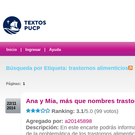
Inicio
|
Ingresar
|
Ayuda
Búsqueda por Etiqueta: trastornos alimenticios
Páginas:
1
.
Ana y Mia, más que nombres trast
22/11
2014
Ranking: 3.1
/5.0 (99 votos)
Agregado por:
a20145898
Descripción:
En este encarte podrás informa
de la problemática de los trastornos alimentic