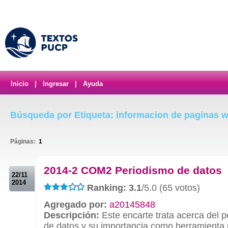
Inicio
|
Ingresar
|
Ayuda
Búsqueda por Etiqueta: informacion de paginas 
Páginas:
1
.
2014-2 COM2 Periodismo de datos
22/11
2014
Ranking: 3.1
/5.0 (65 votos)
Agregado por:
a20145848
Descripción:
Este encarte trata acerca del 
de datos y su importancia como herramienta 