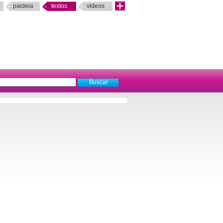
paideia
textos
videos