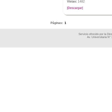
Vistas:
1482
[Descargar]
.
Páginas:
1
Servicio ofrecido por la Di
Av. Universitaria N°