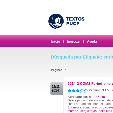
Inicio
|
Ingresar
|
Ayuda
Búsqueda por Etiqueta: enri
Páginas:
1
.
2014-2 COM2 Periodismo 
22/11
2014
Ranking: 3.1
/5.0 
Agregado por:
a20145848
Descripción:
Este encarte trata 
como herramienta para el quehac
Etiquetas:
comunicacion
,
video
moreno
,
sergio rojas
,
sofia luna