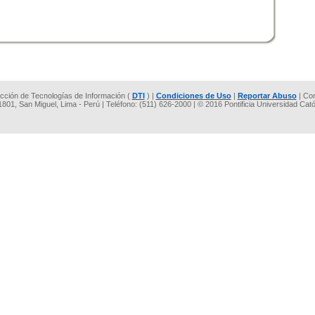
rección de Tecnologías de Información (
DTI
) |
Condiciones de Uso
|
Reportar Abuso
| Co
 1801, San Miguel, Lima - Perú | Teléfono: (511) 626-2000 | © 2016 Pontificia Universidad Cat