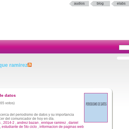
audios
blog
elabs
que ramirez
de datos
(65 votos)
acerca del periodismo de datos y su importancia
er del comunicador de hoy en día.
s
,
2014-2
,
andrez bazan
,
enrique ramirez
,
daniel
,
estudiante de 5to ciclo
,
informacion de paginas web