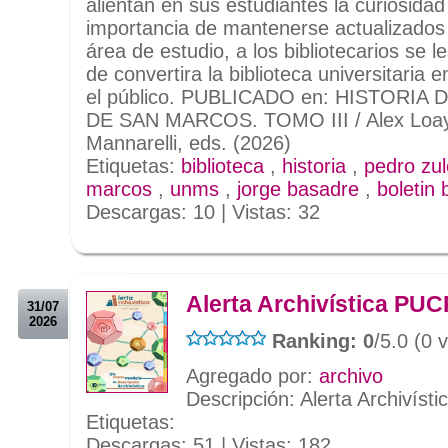
alientan en sus estudiantes la curiosidad 
importancia de mantenerse actualizados 
área de estudio, a los bibliotecarios se les
de convertira la biblioteca universitaria e
el público. PUBLICADO en: HISTORIA
DE SAN MARCOS. TOMO III / Alex Loa
Mannarelli, eds. (2026)
Etiquetas:
biblioteca
,
historia
,
pedro zu
marcos
,
unms
,
jorge basadre
,
boletin 
Descargas: 10 | Vistas: 32
.
Alerta Archivística PUC
31/07
2026
Ranking: 0
/5.0 (0 
Agregado por:
archivo
Descripción: Alerta Archivís
Etiquetas:
Descargas: 51 | Vistas: 182