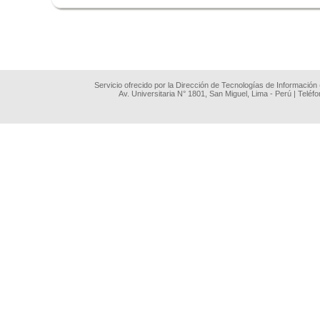
.
Servicio ofrecido por la Dirección de Tecnologías de Información
Av. Universitaria N° 1801, San Miguel, Lima - Perú | Teléf