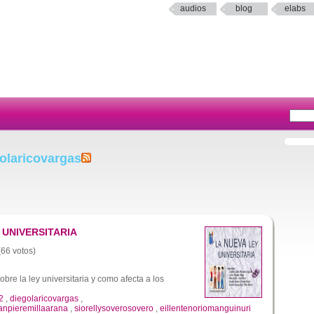
audios
blog
elabs
olaricovargas
 UNIVERSITARIA
(66 votos)
obre la ley universitaria y como afecta a los
2
,
diegolaricovargas
,
anpieremillaarana
,
siorellysoverosovero
,
eillentenoriomanguinuri