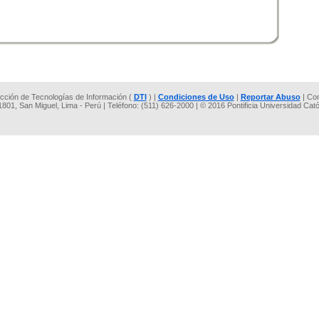
rección de Tecnologías de Información (
DTI
) |
Condiciones de Uso
|
Reportar Abuso
| Co
 1801, San Miguel, Lima - Perú | Teléfono: (511) 626-2000 | © 2016 Pontificia Universidad Cat