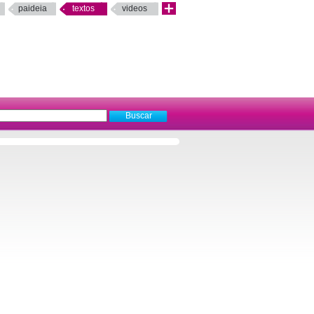
paideia
textos
videos