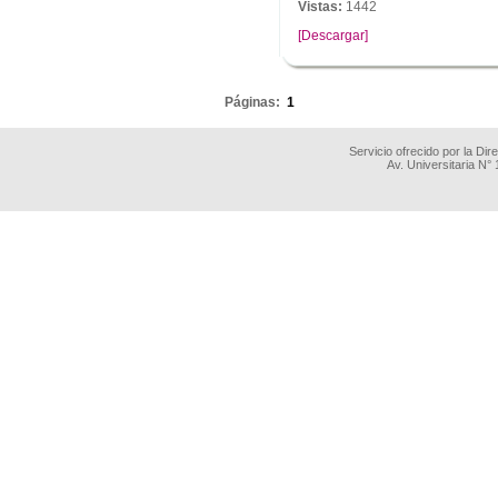
Vistas:
1442
[Descargar]
.
Páginas:
1
Servicio ofrecido por la Di
Av. Universitaria N°