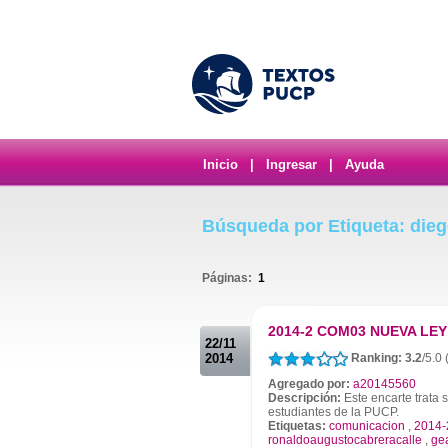
Inicio
|
Ingresar
|
Ayuda
Búsqueda por Etiqueta: dieg
Páginas:
1
.
2014-2 COM03 NUEVA LEY
22/11
2014
Ranking: 3.2
/5.0 
Agregado por:
a20145560
Descripción:
Este encarte trata s
estudiantes de la PUCP.
Etiquetas:
comunicacion
,
2014-
ronaldoaugustocabreracalle
,
ge