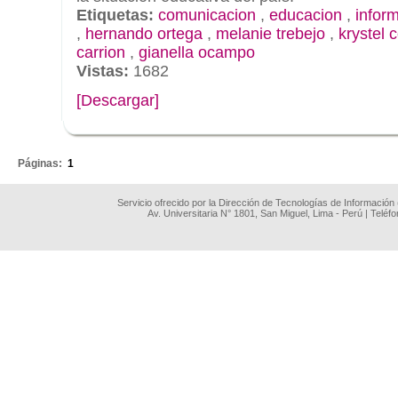
Etiquetas:
comunicacion
,
educacion
,
infor
,
hernando ortega
,
melanie trebejo
,
krystel 
carrion
,
gianella ocampo
Vistas:
1682
[Descargar]
.
Páginas:
1
Servicio ofrecido por la Dirección de Tecnologías de Información
Av. Universitaria N° 1801, San Miguel, Lima - Perú | Teléf