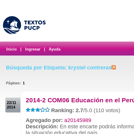
Inicio
|
Ingresar
|
Ayuda
Búsqueda por Etiqueta: krystel contreras
Páginas:
1
.
2014-2 COM06 Educación en el Per
22/11
2014
Ranking: 2.7
/5.0 (110 votos)
Agregado por:
a20145989
Descripción:
En este encarte podrás informa
la situación educativa del país.