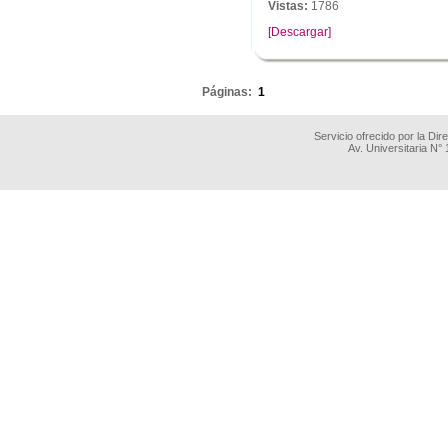
Vistas:
1786
[Descargar]
.
Páginas:
1
Servicio ofrecido por la Di
Av. Universitaria N°