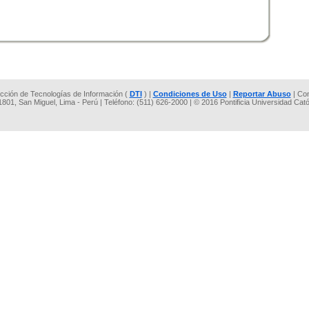
rección de Tecnologías de Información (
DTI
) |
Condiciones de Uso
|
Reportar Abuso
| Co
 1801, San Miguel, Lima - Perú | Teléfono: (511) 626-2000 | © 2016 Pontificia Universidad Cat