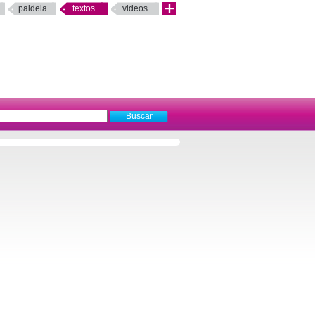
paideia
textos
videos