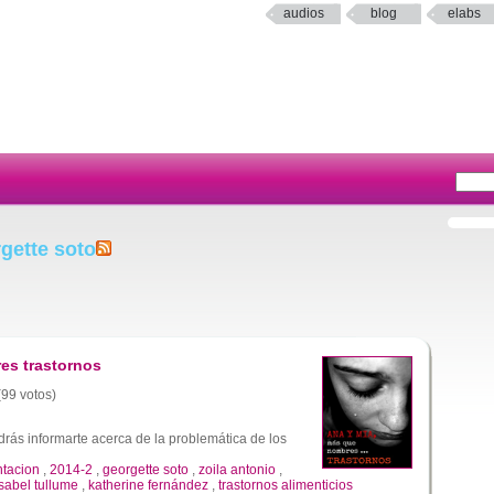
audios
blog
elabs
gette soto
es trastornos
(99 votos)
rás informarte acerca de la problemática de los
ntacion
,
2014-2
,
georgette soto
,
zoila antonio
,
isabel tullume
,
katherine fernández
,
trastornos alimenticios