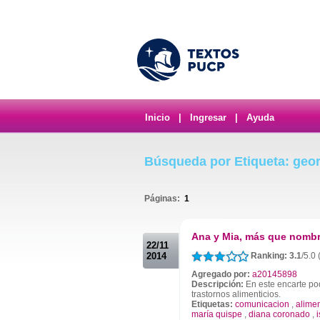
Inicio
|
Ingresar
|
Ayuda
Búsqueda por Etiqueta: geor
Páginas:
1
.
Ana y Mia, más que nombr
22/11
2014
Ranking: 3.1
/5.0 
Agregado por:
a20145898
Descripción:
En este encarte pod
trastornos alimenticios.
Etiquetas:
comunicacion
,
alime
maría quispe
,
diana coronado
,