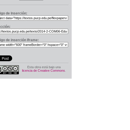
igo de Inserción:
ección:
igo de inserción Iframe:
Esta obra está bajo una
licencia de Creative Commons
.