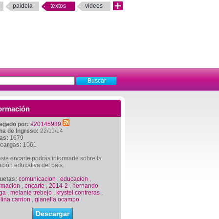
paideia
textos
videos
ormación
egado por:
a20145989
ha de Ingreso:
22/11/14
tas:
1679
cargas:
1061
ste encarte podrás informarte sobre la
ación educativa del país.
quetas:
comunicacion
,
educacion
,
ormación
,
encarte
,
2014-2
,
hernando
ega
,
melanie trebejo
,
krystel contreras
,
lina carrion
,
gianella ocampo
Descargar