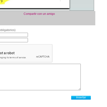
Compartir con un amigo
bligatorios)