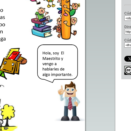
Cód
Dir
Cód