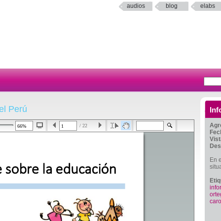
audios
blog
elabs
el Perú
Inf
Agr
/ 22
Fec
Vis
Des
En e
situ
Eti
inf
ort
caro