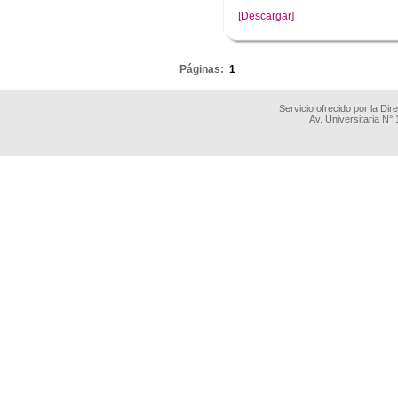
[Descargar]
.
Páginas:
1
Servicio ofrecido por la Di
Av. Universitaria N°