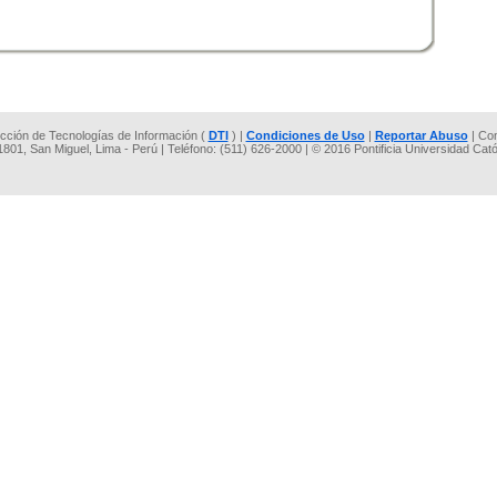
rección de Tecnologías de Información (
DTI
) |
Condiciones de Uso
|
Reportar Abuso
| Co
 1801, San Miguel, Lima - Perú | Teléfono: (511) 626-2000 | © 2016 Pontificia Universidad Cat