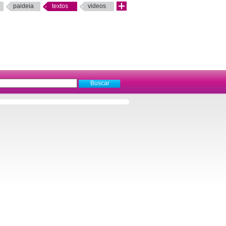
paideia
textos
videos