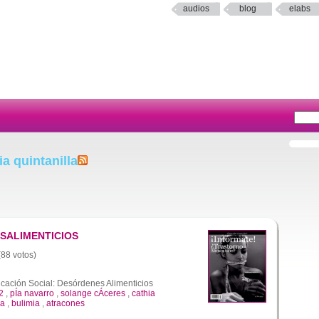
audios
blog
elabs
a quintanilla
SALIMENTICIOS
(88 votos)
ación Social: Desórdenes Alimenticios
2
,
pÍa navarro
,
solange cÁceres
,
cathia
ia
,
bulimia
,
atracones