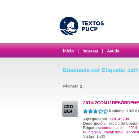
Inicio
|
Ingresar
|
Ayuda
Búsqueda por Etiqueta: cathi
Páginas:
1
.
2014-2COM11DESÓRDENE
22/11
2014
Ranking: 3.0
/5.0 
Agregado por:
a20145798
Descripción:
Trabajo de Comunic
Etiquetas:
comunicacion
,
2014-
quintanilla
,
novak rubio
,
anorex
Vistas:
1503