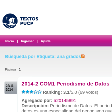
Inicio
|
Ingresar
|
Ayuda
Búsqueda por Etiqueta: ana grados
Páginas:
1
.
2014-2 COM1 Periodismo de Datos
22/11
2014
Ranking: 3.1
/5.0 (69 votos)
Agregado por:
a20145891
Descripción:
Periodismo de Datos. El perio
datos es una especialidad del periodismo qu