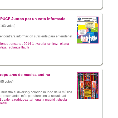
 PUCP Juntos por un voto informado
 (163 votos)
encontrará información suficiente para entender el
ciones
,
encarte
,
2014-1
,
valeria ramirez
,
eliana
rtiga
,
solange llaulli
populares de musica andina
(95 votos)
 muestra el diverso y colorido mundo de la música
representantes más populares en la actualidad.
1
,
valeria rodriguez
,
ximena la madrid
,
sheyla
better