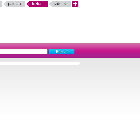
paideia
textos
videos