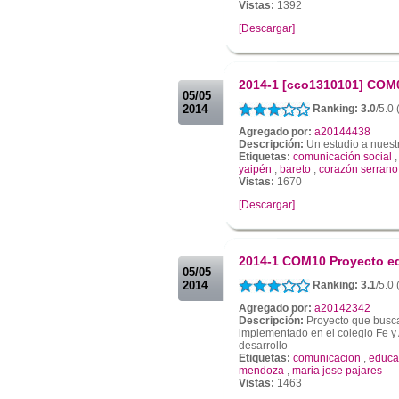
Vistas:
1392
[Descargar]
.
.
2014-1 [cco1310101] COM
05/05
2014
Ranking: 3.0
/5.0 
Agregado por:
a20144438
Descripción:
Un estudio a nuest
Etiquetas:
comunicación social
yaipén
,
bareto
,
corazón serrano
Vistas:
1670
[Descargar]
.
.
2014-1 COM10 Proyecto ed
05/05
2014
Ranking: 3.1
/5.0
Agregado por:
a20142342
Descripción:
Proyecto que busca
implementado en el colegio Fe y 
desarrollo
Etiquetas:
comunicacion
,
educa
mendoza
,
maria jose pajares
Vistas:
1463