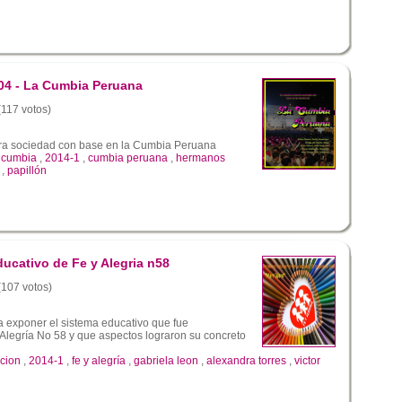
04 - La Cumbia Peruana
(117 votos)
ra sociedad con base en la Cumbia Peruana
,
cumbia
,
2014-1
,
cumbia peruana
,
hermanos
,
papillón
ucativo de Fe y Alegria n58
 (107 votos)
 exponer el sistema educativo que fue
Alegría No 58 y que aspectos lograron su concreto
cion
,
2014-1
,
fe y alegría
,
gabriela leon
,
alexandra torres
,
victor