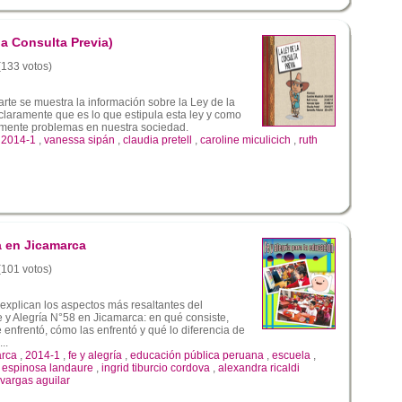
a Consulta Previa)
 (133 votos)
rte se muestra la información sobre la Ley de la
 claramente que es lo que estipula esta ley y como
lmente problemas en nuestra sociedad.
,
2014-1
,
vanessa sipán
,
claudia pretell
,
caroline miculicich
,
ruth
a en Jicamarca
 (101 votos)
explican los aspectos más resaltantes del
e y Alegría N°58 en Jicamarca: en qué consiste,
e enfrentó, cómo las enfrentó y qué lo diferencia de
..
arca
,
2014-1
,
fe y alegría
,
educación pública peruana
,
escuela
,
 espinosa landaure
,
ingrid tiburcio cordova
,
alexandra ricaldi
 vargas aguilar