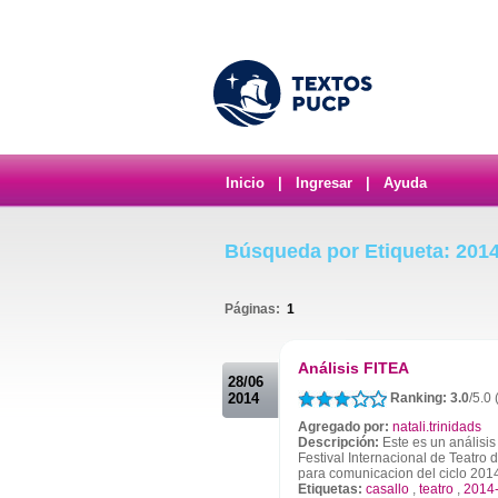
Inicio
|
Ingresar
|
Ayuda
Búsqueda por Etiqueta: 2014
Páginas:
1
.
Análisis FITEA
28/06
2014
Ranking: 3.0
/5.0 
Agregado por:
natali.trinidads
Descripción:
Este es un análisis
Festival Internacional de Teatro 
para comunicacion del ciclo 201
Etiquetas:
casallo
,
teatro
,
2014