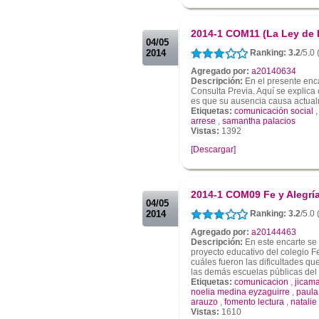
.
.
2014-1 COM11 (La Ley de l
04/05
2014
Ranking: 3.2
/5.0
Agregado por:
a20140634
Descripción:
En el presente enca
Consulta Previa. Aquí se explica
es que su ausencia causa actua
Etiquetas:
comunicación social
arrese
,
samantha palacios
Vistas:
1392
[Descargar]
.
.
2014-1 COM09 Fe y Alegrí
04/05
2014
Ranking: 3.2
/5.0
Agregado por:
a20144463
Descripción:
En este encarte se 
proyecto educativo del colegio F
cuáles fueron las dificultades qu
las demás escuelas públicas del .
Etiquetas:
comunicacion
,
jicam
noelia medina eyzaguirre
,
paula
arauzo
,
fomento lectura
,
natalie
Vistas:
1610