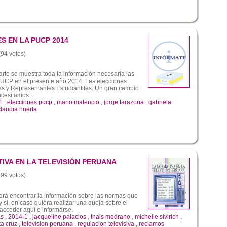
S EN LA PUCP 2014
(94 votos)
rte se muestra toda la información necesaria las
PUCP en el presente año 2014. Las elecciones
es y Representantes Estudiantiles. Un gran cambio
ecesitamos...
1
,
elecciones pucp
,
mario matencio
,
jorge tarazona
,
gabriela
claudia huerta
TIVA EN LA TELEVISIÓN PERUANA
(99 votos)
drá encontrar la información sobre las normas que
y si, en caso quiera realizar una queja sobre el
acceder aquí e informarse.
as
,
2014-1
,
jacqueline palacios
,
thais medrano
,
michelle sivirich
,
ta cruz
,
television peruana
,
regulacion televisiva
,
reclamos