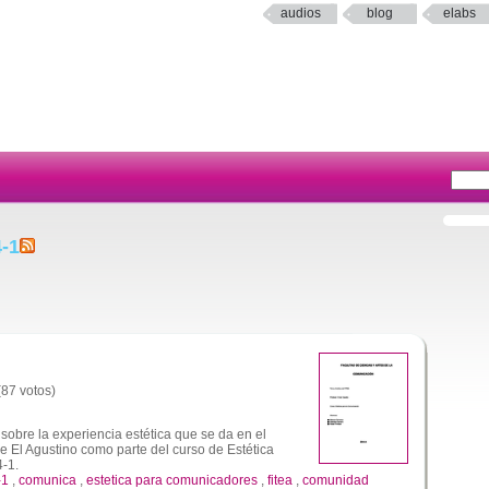
audios
blog
elabs
-1
(87 votos)
 sobre la experiencia estética que se da en el
de El Agustino como parte del curso de Estética
4-1.
-1
,
comunica
,
estetica para comunicadores
,
fitea
,
comunidad