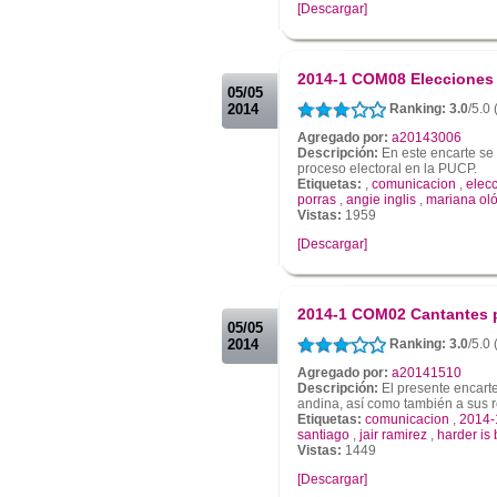
[Descargar]
.
.
2014-1 COM08 Elecciones
05/05
2014
Ranking: 3.0
/5.0
Agregado por:
a20143006
Descripción:
En este encarte se 
proceso electoral en la PUCP.
Etiquetas:
,
comunicacion
,
elec
porras
,
angie inglis
,
mariana oló
Vistas:
1959
[Descargar]
.
.
2014-1 COM02 Cantantes 
05/05
2014
Ranking: 3.0
/5.0 
Agregado por:
a20141510
Descripción:
El presente encarte
andina, así como también a sus 
Etiquetas:
comunicacion
,
2014-
santiago
,
jair ramirez
,
harder is 
Vistas:
1449
[Descargar]