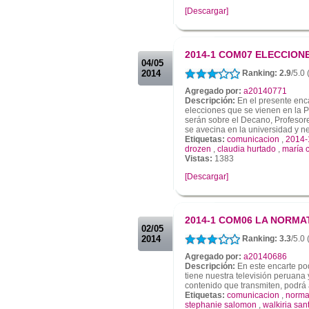
[Descargar]
.
.
2014-1 COM07 ELECCIONE
04/05
2014
Ranking: 2.9
/5.0 
Agregado por:
a20140771
Descripción:
En el presente enca
elecciones que se vienen en la 
serán sobre el Decano, Profesor
se avecina en la universidad y n
Etiquetas:
comunicacion
,
2014-
drozen
,
claudia hurtado
,
maría 
Vistas:
1383
[Descargar]
.
.
2014-1 COM06 LA NORMA
02/05
2014
Ranking: 3.3
/5.0 
Agregado por:
a20140686
Descripción:
En este encarte po
tiene nuestra televisión peruana 
contenido que transmiten, podrá 
Etiquetas:
comunicacion
,
norm
stephanie salomon
,
walkiria san