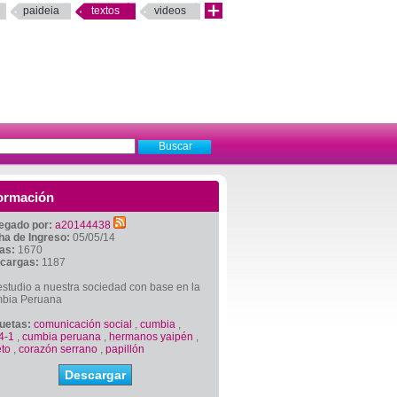
paideia
textos
videos
ormación
egado por:
a20144438
ha de Ingreso:
05/05/14
tas:
1670
cargas:
1187
studio a nuestra sociedad con base en la
bia Peruana
quetas:
comunicación social
,
cumbia
,
4-1
,
cumbia peruana
,
hermanos yaipén
,
eto
,
corazón serrano
,
papillón
Descargar