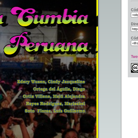
Cód
Dir
Cód
Twe