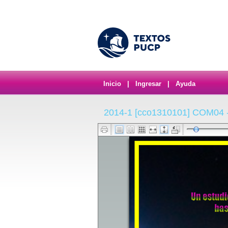
Inicio
|
Ingresar
|
Ayuda
2014-1 [cco1310101] COM04 