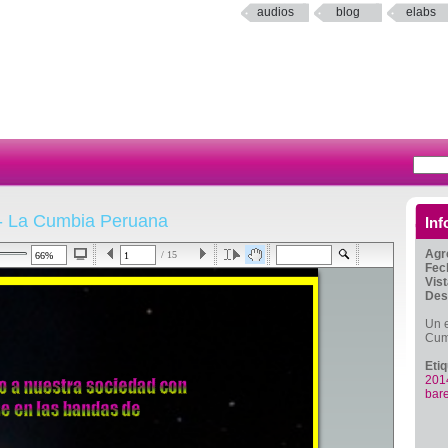
audios
blog
elabs
- La Cumbia Peruana
Inf
Agr
/ 15
Fec
Vis
Des
Un e
Cum
Eti
201
bar