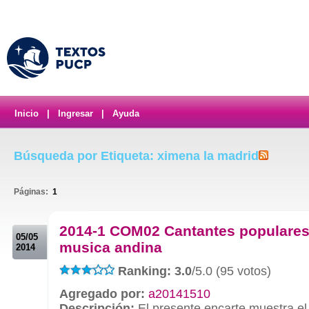
Inicio
|
Ingresar
|
Ayuda
Búsqueda por Etiqueta: ximena la madrid
Páginas:
1
.
2014-1 COM02 Cantantes populares
05/05
musica andina
2014
Ranking: 3.0
/5.0 (95 votos)
Agregado por:
a20141510
Descripción:
El presente encarte muestra el 