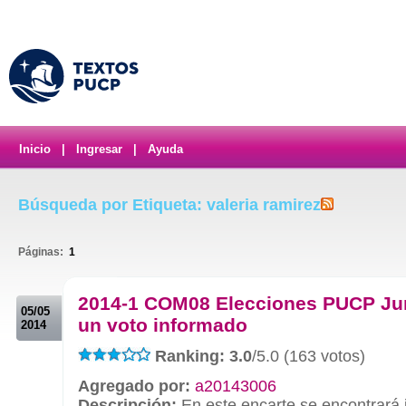
Inicio
|
Ingresar
|
Ayuda
Búsqueda por Etiqueta: valeria ramirez
Páginas:
1
.
2014-1 COM08 Elecciones PUCP Ju
05/05
un voto informado
2014
Ranking: 3.0
/5.0 (163 votos)
Agregado por:
a20143006
Descripción:
En este encarte se encontrará 