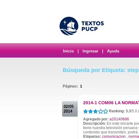
Inicio
|
Ingresar
|
Ayuda
Búsqueda por Etiqueta: ste
Páginas:
1
.
2014-1 COM06 LA NORMA
02/05
2014
Ranking: 3.3
/5.0 
Agregado por:
a20140686
Descripción:
En este encarte po
tiene nuestra televisión peruana 
contenido que transmiten, podrá 
Etiquetas:
comunicacion
,
norm