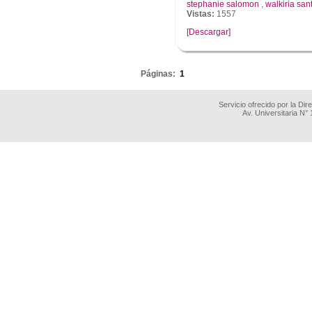
stephanie salomon
,
walkiria san
Vistas:
1557
[Descargar]
.
Páginas:
1
Servicio ofrecido por la Di
Av. Universitaria N°