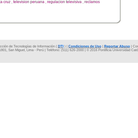
ta cruz
,
television peruana
,
regulacion televisiva
,
reclamos
rección de Tecnologías de Información (
DTI
) |
Condiciones de Uso
|
Reportar Abuso
| Co
 1801, San Miguel, Lima - Perú | Teléfono: (511) 626-2000 | © 2016 Pontificia Universidad Cat