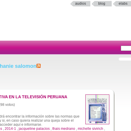
audios
blog
elabs
phanie salomon
TIVA EN LA TELEVISIÓN PERUANA
(98 votos)
drá encontrar la información sobre las normas que
y si, en caso quiera realizar una queja sobre el
acceder aquí e informarse.
as
,
2014-1
,
jacqueline palacios
,
thais medrano
,
michelle sivirich
,