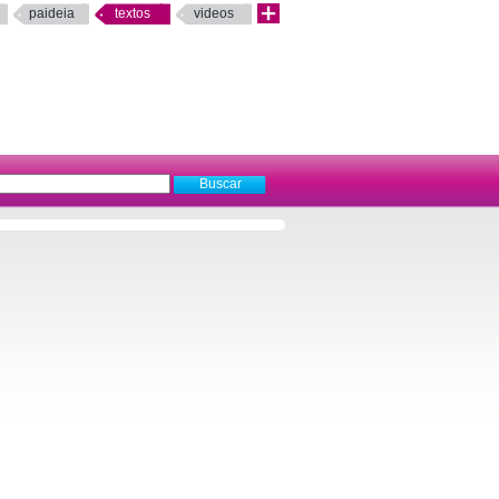
paideia
textos
videos