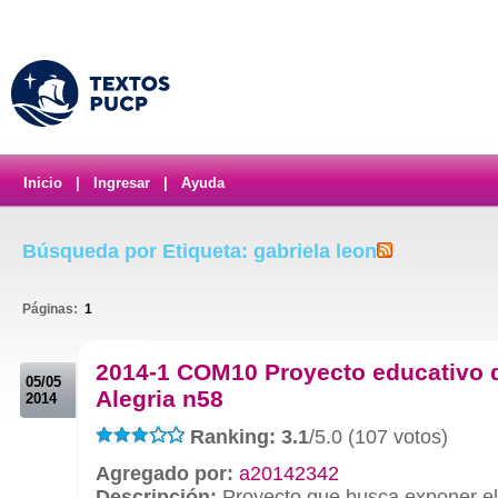
Inicio
|
Ingresar
|
Ayuda
Búsqueda por Etiqueta: gabriela leon
Páginas:
1
.
2014-1 COM10 Proyecto educativo 
05/05
Alegria n58
2014
Ranking: 3.1
/5.0 (107 votos)
Agregado por:
a20142342
Descripción:
Proyecto que busca exponer el