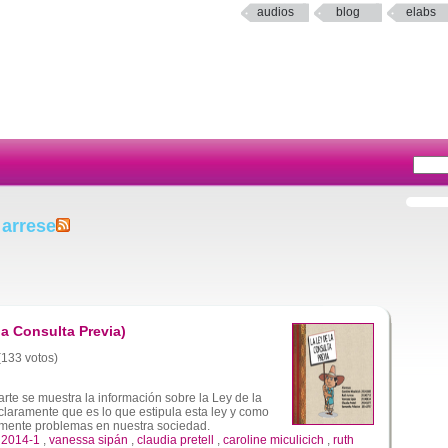
audios
blog
elabs
 arrese
a Consulta Previa)
 (133 votos)
rte se muestra la información sobre la Ley de la
 claramente que es lo que estipula esta ley y como
lmente problemas en nuestra sociedad.
,
2014-1
,
vanessa sipán
,
claudia pretell
,
caroline miculicich
,
ruth