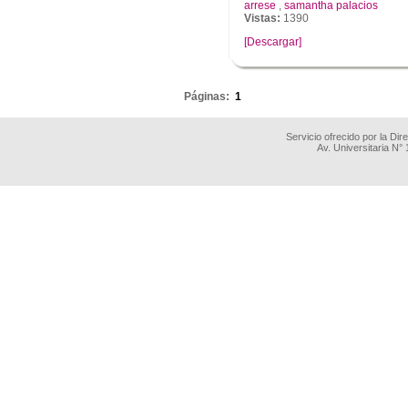
arrese
,
samantha palacios
Vistas:
1390
[Descargar]
.
Páginas:
1
Servicio ofrecido por la Di
Av. Universitaria N°