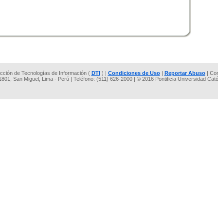
rección de Tecnologías de Información (
DTI
) |
Condiciones de Uso
|
Reportar Abuso
| Co
 1801, San Miguel, Lima - Perú | Teléfono: (511) 626-2000 | © 2016 Pontificia Universidad Cat