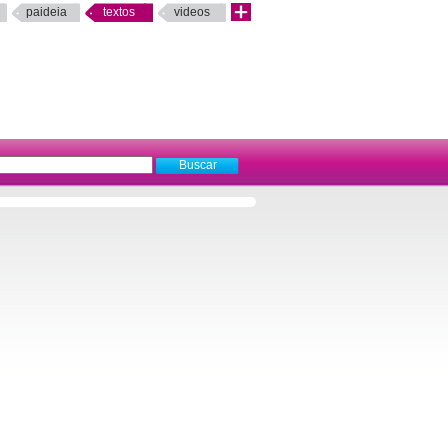
paideia
textos
videos