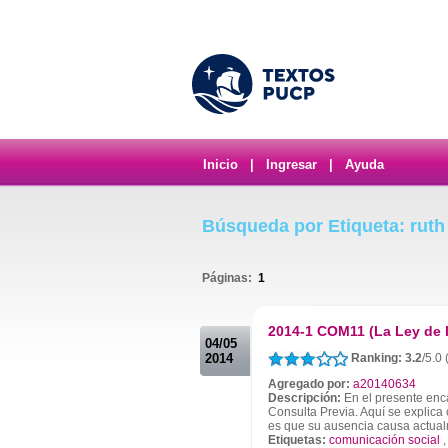
Inicio
|
Ingresar
|
Ayuda
Búsqueda por Etiqueta: ruth
Páginas:
1
.
2014-1 COM11 (La Ley de l
04/05
2014
Ranking: 3.2
/5.0
Agregado por:
a20140634
Descripción:
En el presente enca
Consulta Previa. Aquí se explica
es que su ausencia causa actua
Etiquetas:
comunicación social