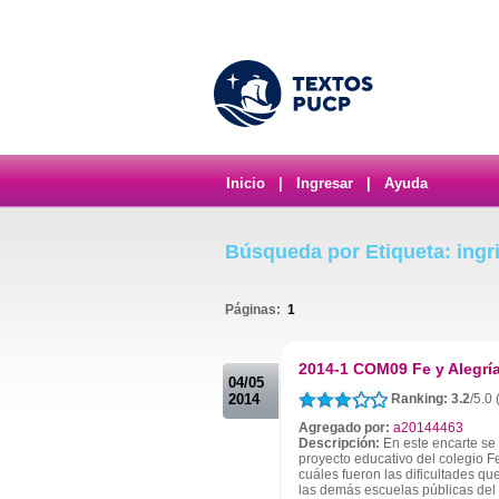
Inicio
|
Ingresar
|
Ayuda
Búsqueda por Etiqueta: ingri
Páginas:
1
.
2014-1 COM09 Fe y Alegrí
04/05
2014
Ranking: 3.2
/5.0
Agregado por:
a20144463
Descripción:
En este encarte se 
proyecto educativo del colegio F
cuáles fueron las dificultades qu
las demás escuelas públicas del .