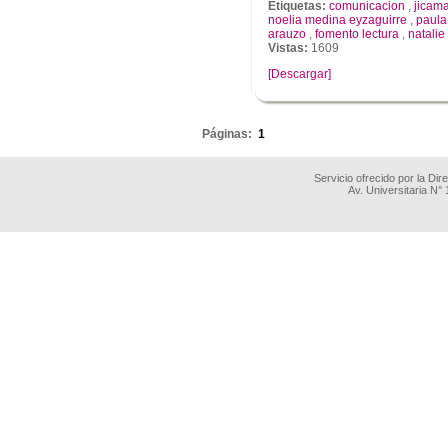
Etiquetas:
comunicacion
,
jicam
noelia medina eyzaguirre
,
paula
arauzo
,
fomento lectura
,
natalie
Vistas:
1609
[Descargar]
.
Páginas:
1
Servicio ofrecido por la Di
Av. Universitaria N°