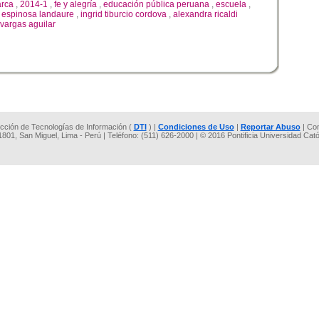
arca
,
2014-1
,
fe y alegría
,
educación pública peruana
,
escuela
,
 espinosa landaure
,
ingrid tiburcio cordova
,
alexandra ricaldi
 vargas aguilar
rección de Tecnologías de Información (
DTI
) |
Condiciones de Uso
|
Reportar Abuso
| Co
 1801, San Miguel, Lima - Perú | Teléfono: (511) 626-2000 | © 2016 Pontificia Universidad Cat