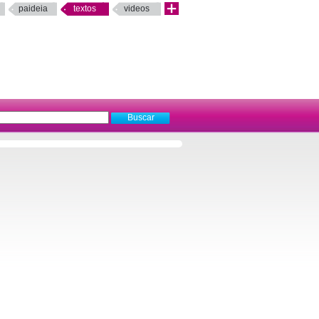
paideia
textos
videos