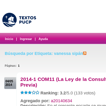
Inicio
|
Ingresar
|
Ayuda
Búsqueda por Etiqueta: vanessa sipán
Páginas:
1
.
2014-1 COM11 (La Ley de la Consul
04/05
Previa)
2014
Ranking: 3.2
/5.0 (133 votos)
Agregado por:
a20140634
Descripción:
En el presente encarte se mues