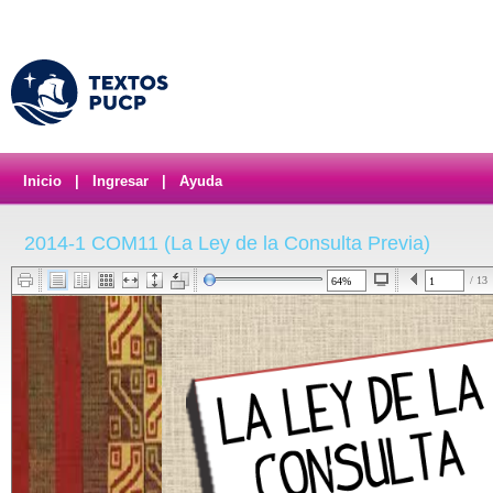
Inicio
|
Ingresar
|
Ayuda
2014-1 COM11 (La Ley de la Consulta Previa)
/ 13