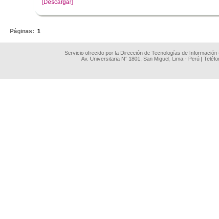
[Descargar]
.
Páginas:
1
Servicio ofrecido por la Dirección de Tecnologías de Información
Av. Universitaria N° 1801, San Miguel, Lima - Perú | Teléf