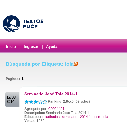
Inicio
|
Ingresar
|
Ayuda
Búsqueda por Etiqueta: tola
Páginas:
1
.
Seminario José Tola 2014-1
17/03
2014
Ranking: 2.8
/5.0 (69 votos)
Agregado por:
02004424
Descripción:
Seminario José Tola 2014-1
Etiquetas:
estudiantes
,
seminario
,
2014-1
,
josé
,
tola
Vistas:
1686