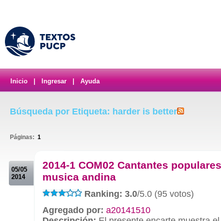
Inicio
|
Ingresar
|
Ayuda
Búsqueda por Etiqueta: harder is better
Páginas:
1
.
2014-1 COM02 Cantantes populares
05/05
musica andina
2014
Ranking: 3.0
/5.0 (95 votos)
Agregado por:
a20141510
Descripción:
El presente encarte muestra el 