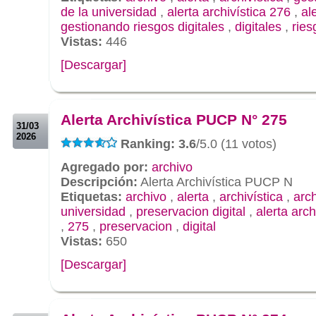
de la universidad
,
alerta archivística 276
,
al
gestionando riesgos digitales
,
digitales
,
ries
Vistas:
446
[Descargar]
.
.
Alerta Archivística PUCP N° 275
31/03
2026
Ranking: 3.6
/5.0 (11 votos)
Agregado por:
archivo
Descripción:
Alerta Archivística PUCP N
Etiquetas:
archivo
,
alerta
,
archivística
,
arc
universidad
,
preservacion digital
,
alerta arch
,
275
,
preservacion
,
digital
Vistas:
650
[Descargar]
.
.