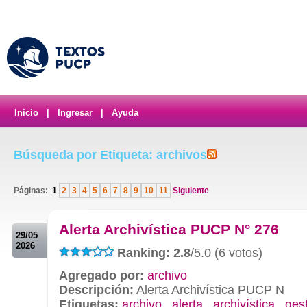
Inicio
|
Ingresar
|
Ayuda
Búsqueda por Etiqueta: archivos
Páginas:
1
2
3
4
5
6
7
8
9
10
11
Siguiente
.
Alerta Archivística PUCP N° 276
29/05
2026
Ranking: 2.8
/5.0 (6 votos)
Agregado por:
archivo
Descripción:
Alerta Archivística PUCP N
Etiquetas:
archivo
,
alerta
,
archivística
,
ges