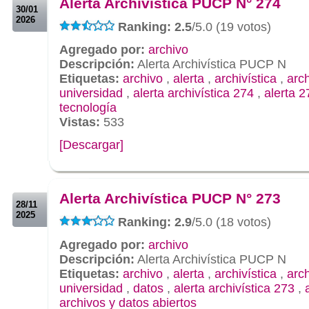
Alerta Archivística PUCP N° 274
30/01
2026
Ranking: 2.5
/5.0 (19 votos)
Agregado por:
archivo
Descripción:
Alerta Archivística PUCP N
Etiquetas:
archivo
,
alerta
,
archivística
,
arc
universidad
,
alerta archivística 274
,
alerta 2
tecnología
Vistas:
533
[Descargar]
.
.
Alerta Archivística PUCP N° 273
28/11
2025
Ranking: 2.9
/5.0 (18 votos)
Agregado por:
archivo
Descripción:
Alerta Archivística PUCP N
Etiquetas:
archivo
,
alerta
,
archivística
,
arc
universidad
,
datos
,
alerta archivística 273
,
archivos y datos abiertos