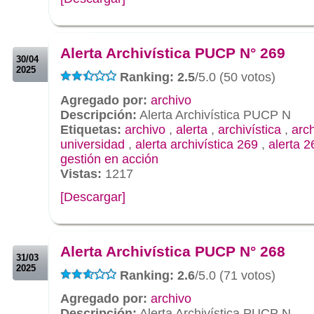
.
.
Alerta Archivística PUCP N° 269
30/04
2025
Ranking: 2.5
/5.0 (50 votos)
Agregado por:
archivo
Descripción:
Alerta Archivística PUCP N
Etiquetas:
archivo
,
alerta
,
archivística
,
arc
universidad
,
alerta archivística 269
,
alerta 2
gestión en acción
Vistas:
1217
[Descargar]
.
.
Alerta Archivística PUCP N° 268
31/03
2025
Ranking: 2.6
/5.0 (71 votos)
Agregado por:
archivo
Descripción:
Alerta Archivística PUCP N