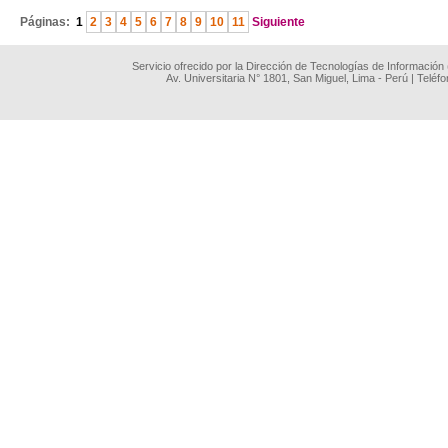
Páginas:
1
2
3
4
5
6
7
8
9
10
11
Siguiente
Servicio ofrecido por la Dirección de Tecnologías de Información
Av. Universitaria N° 1801, San Miguel, Lima - Perú | Teléf