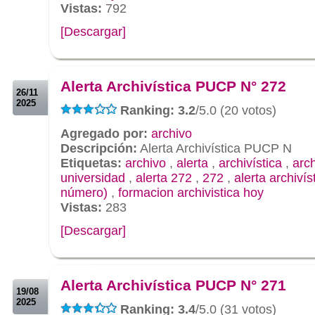
Vistas:
792
[Descargar]
.
.
Alerta Archivística PUCP N° 272
26/11
2025
Ranking: 3.2
/5.0 (20 votos)
Agregado por:
archivo
Descripción:
Alerta Archivística PUCP N
Etiquetas:
archivo
,
alerta
,
archivística
,
arc
universidad
,
alerta 272
,
272
,
alerta archivís
número)
,
formacion archivistica hoy
Vistas:
283
[Descargar]
.
.
Alerta Archivística PUCP N° 271
19/08
2025
Ranking: 3.4
/5.0 (31 votos)