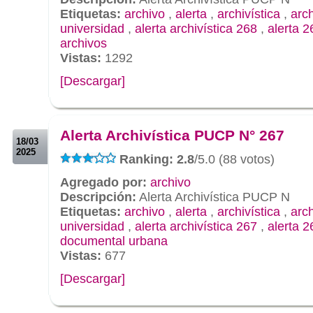
Etiquetas:
archivo
,
alerta
,
archivística
,
arc
universidad
,
alerta archivística 268
,
alerta 2
archivos
Vistas:
1292
[Descargar]
.
.
Alerta Archivística PUCP N° 267
18/03
2025
Ranking: 2.8
/5.0 (88 votos)
Agregado por:
archivo
Descripción:
Alerta Archivística PUCP N
Etiquetas:
archivo
,
alerta
,
archivística
,
arc
universidad
,
alerta archivística 267
,
alerta 2
documental urbana
Vistas:
677
[Descargar]
.