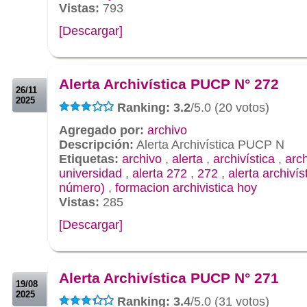
Vistas:
793
[Descargar]
.
.
Alerta Archivística PUCP N° 272
26/11
2025
Ranking: 3.2
/5.0 (20 votos)
Agregado por:
archivo
Descripción:
Alerta Archivística PUCP N
Etiquetas:
archivo
,
alerta
,
archivística
,
arc
universidad
,
alerta 272
,
272
,
alerta archivís
número)
,
formacion archivistica hoy
Vistas:
285
[Descargar]
.
.
Alerta Archivística PUCP N° 271
19/08
2025
Ranking: 3.4
/5.0 (31 votos)