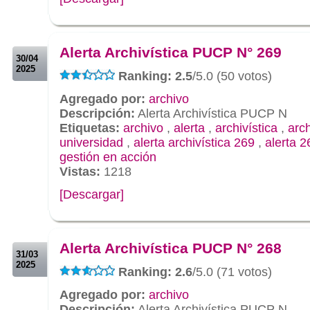
.
.
Alerta Archivística PUCP N° 269
30/04
2025
Ranking: 2.5
/5.0 (50 votos)
Agregado por:
archivo
Descripción:
Alerta Archivística PUCP N
Etiquetas:
archivo
,
alerta
,
archivística
,
arc
universidad
,
alerta archivística 269
,
alerta 2
gestión en acción
Vistas:
1218
[Descargar]
.
.
Alerta Archivística PUCP N° 268
31/03
2025
Ranking: 2.6
/5.0 (71 votos)
Agregado por:
archivo
Descripción:
Alerta Archivística PUCP N