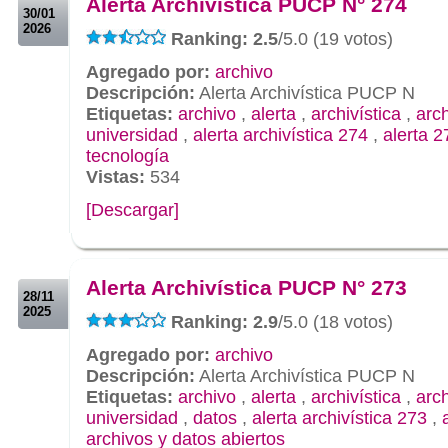
Alerta Archivística PUCP N° 274
30/01
2026
Ranking: 2.5
/5.0 (19 votos)
Agregado por:
archivo
Descripción:
Alerta Archivística PUCP N
Etiquetas:
archivo
,
alerta
,
archivística
,
arc
universidad
,
alerta archivística 274
,
alerta 2
tecnología
Vistas:
534
[Descargar]
.
.
Alerta Archivística PUCP N° 273
28/11
2025
Ranking: 2.9
/5.0 (18 votos)
Agregado por:
archivo
Descripción:
Alerta Archivística PUCP N
Etiquetas:
archivo
,
alerta
,
archivística
,
arc
universidad
,
datos
,
alerta archivística 273
,
archivos y datos abiertos