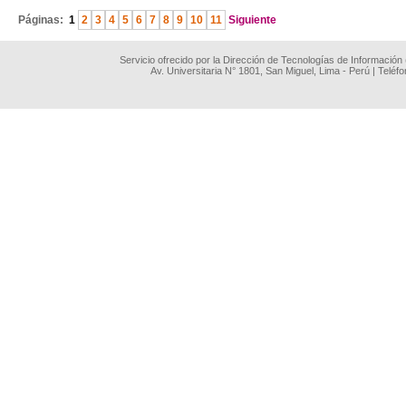
Páginas:
1
2
3
4
5
6
7
8
9
10
11
Siguiente
Servicio ofrecido por la Dirección de Tecnologías de Información
Av. Universitaria N° 1801, San Miguel, Lima - Perú | Teléf