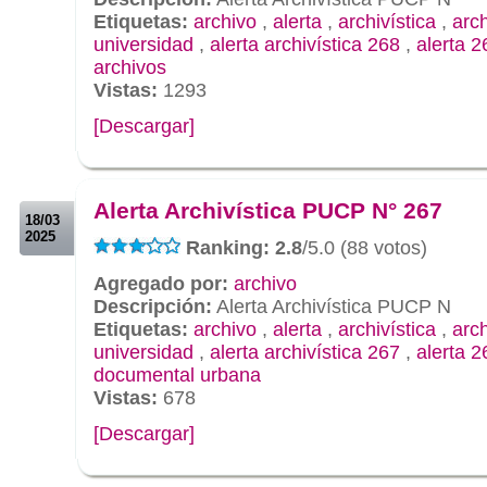
Etiquetas:
archivo
,
alerta
,
archivística
,
arc
universidad
,
alerta archivística 268
,
alerta 2
archivos
Vistas:
1293
[Descargar]
.
.
Alerta Archivística PUCP N° 267
18/03
2025
Ranking: 2.8
/5.0 (88 votos)
Agregado por:
archivo
Descripción:
Alerta Archivística PUCP N
Etiquetas:
archivo
,
alerta
,
archivística
,
arc
universidad
,
alerta archivística 267
,
alerta 2
documental urbana
Vistas:
678
[Descargar]
.