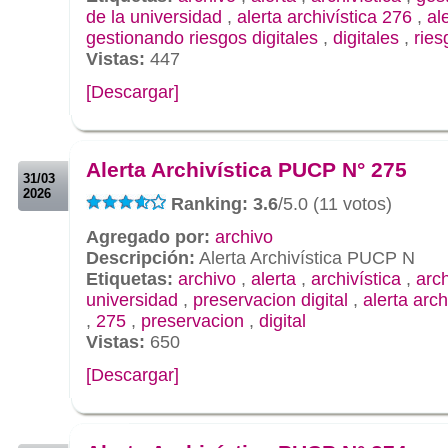
de la universidad
,
alerta archivística 276
,
al
gestionando riesgos digitales
,
digitales
,
ries
Vistas:
447
[Descargar]
.
.
Alerta Archivística PUCP N° 275
31/03
2026
Ranking: 3.6
/5.0 (11 votos)
Agregado por:
archivo
Descripción:
Alerta Archivística PUCP N
Etiquetas:
archivo
,
alerta
,
archivística
,
arc
universidad
,
preservacion digital
,
alerta arch
,
275
,
preservacion
,
digital
Vistas:
650
[Descargar]
.
.