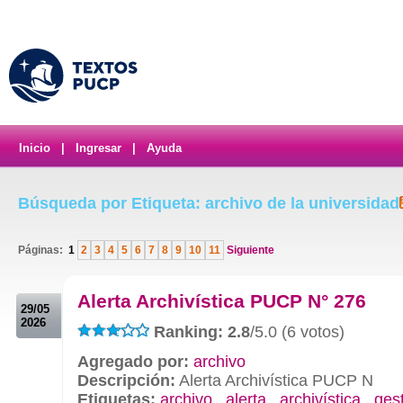
Inicio
|
Ingresar
|
Ayuda
Búsqueda por Etiqueta: archivo de la universidad
Páginas:
1
2
3
4
5
6
7
8
9
10
11
Siguiente
.
Alerta Archivística PUCP N° 276
29/05
2026
Ranking: 2.8
/5.0 (6 votos)
Agregado por:
archivo
Descripción:
Alerta Archivística PUCP N
Etiquetas:
archivo
,
alerta
,
archivística
,
ges