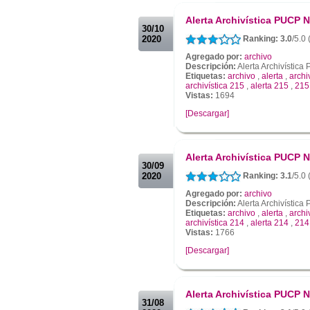
.
Alerta Archivística PUCP N
30/10
2020
Ranking: 3.0
/5.0 
Agregado por:
archivo
Descripción:
Alerta Archivístic
Etiquetas:
archivo
,
alerta
,
archi
archivística 215
,
alerta 215
,
215
Vistas:
1694
[Descargar]
.
.
Alerta Archivística PUCP N
30/09
2020
Ranking: 3.1
/5.0 
Agregado por:
archivo
Descripción:
Alerta Archivístic
Etiquetas:
archivo
,
alerta
,
archi
archivística 214
,
alerta 214
,
214
Vistas:
1766
[Descargar]
.
.
Alerta Archivística PUCP N
31/08