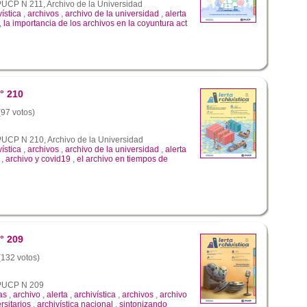
 PUCP N 211, Archivo de la Universidad
vística
,
archivos
,
archivo de la universidad
,
alerta
,
la importancia de los archivos en la coyuntura act
° 210
(97 votos)
 PUCP N 210, Archivo de la Universidad
vística
,
archivos
,
archivo de la universidad
,
alerta
,
archivo y covid19
,
el archivo en tiempos de
° 209
 (132 votos)
a PUCP N 209
as
,
archivo
,
alerta
,
archivística
,
archivos
,
archivo
rsitarios
,
archivística nacional
,
sintonizando