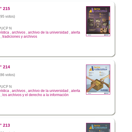
° 215
(95 votos)
a PUCP N
vística
,
archivos
,
archivo de la universidad
,
alerta
,
tradiciones y archivos
° 214
(86 votos)
a PUCP N
vística
,
archivos
,
archivo de la universidad
,
alerta
,
los archivos y el derecho a la información
° 213