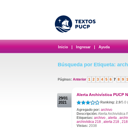
Inicio
|
Ingresar
|
Ayuda
Búsqueda por Etiqueta: arch
Páginas:
Anterior
1
2
3
4
5
6
7
8
9
.
Alerta Archivística PUCP N
29/01
2021
Ranking: 2.9
/5.0 
Agregado por:
archivo
Descripción:
Alerta Archivístic
Etiquetas:
archivo
,
alerta
,
archi
archivística 218
,
alerta 218
,
218
Vistas:
2038