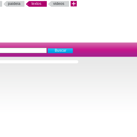
paideia
textos
videos