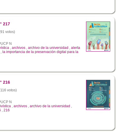
° 217
(91 votos)
a PUCP N
vística
,
archivos
,
archivo de la universidad
,
alerta
,
la importancia de la preservación digital para la
° 216
(116 votos)
a PUCP N
ivística
,
archivos
,
archivo de la universidad
,
6
,
216