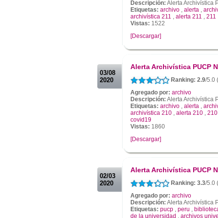
Descripción:
Alerta Archivística
Etiquetas:
archivo
,
alerta
,
archi
archivística 211
,
alerta 211
,
211
Vistas:
1522
[Descargar]
.
.
Alerta Archivística PUCP N
03/08
2020
Ranking: 2.9
/5.0 
Agregado por:
archivo
Descripción:
Alerta Archivística
Etiquetas:
archivo
,
alerta
,
archi
archivística 210
,
alerta 210
,
210
covid19
Vistas:
1860
[Descargar]
.
.
Alerta Archivística PUCP N
02/03
2020
Ranking: 3.3
/5.0
Agregado por:
archivo
Descripción:
Alerta Archivístic
Etiquetas:
pucp
,
peru
,
bibliotec
de la universidad
,
archivos unive