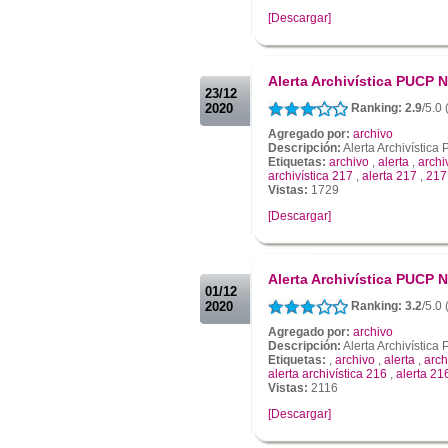
[Descargar]
.
.
Alerta Archivística PUCP N
23/12
2020
Ranking: 2.9
/5.0 
Agregado por:
archivo
Descripción:
Alerta Archivístic
Etiquetas:
archivo
,
alerta
,
archi
archivística 217
,
alerta 217
,
217
Vistas:
1729
[Descargar]
.
.
Alerta Archivística PUCP N
01/12
2020
Ranking: 3.2
/5.0 
Agregado por:
archivo
Descripción:
Alerta Archivístic
Etiquetas:
,
archivo
,
alerta
,
arch
alerta archivística 216
,
alerta 21
Vistas:
2116
[Descargar]
.