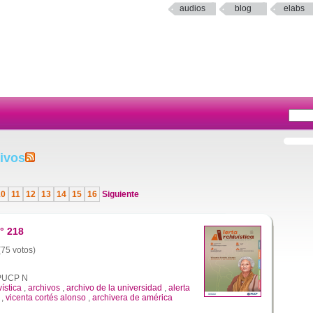
audios
blog
elabs
ivos
10
11
12
13
14
15
16
Siguiente
° 218
(75 votos)
a PUCP N
vística
,
archivos
,
archivo de la universidad
,
alerta
,
vicenta cortés alonso
,
archivera de américa