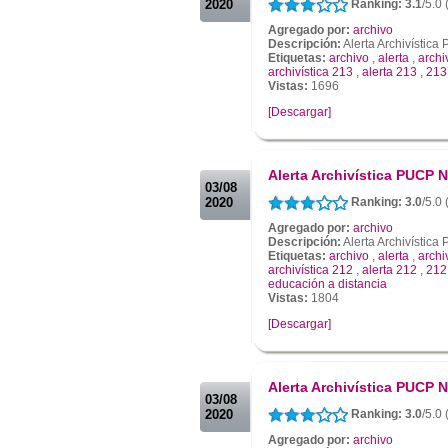
2020
Ranking: 3.1
/5.0 
Agregado por:
archivo
Descripción:
Alerta Archivístic
Etiquetas:
archivo
,
alerta
,
archi
archivística 213
,
alerta 213
,
213
Vistas:
1696
[Descargar]
.
.
Alerta Archivística PUCP N
03/08
2020
Ranking: 3.0
/5.0
Agregado por:
archivo
Descripción:
Alerta Archivística
Etiquetas:
archivo
,
alerta
,
archi
archivística 212
,
alerta 212
,
212
educación a distancia
Vistas:
1804
[Descargar]
.
.
Alerta Archivística PUCP N
03/08
2020
Ranking: 3.0
/5.0
Agregado por:
archivo