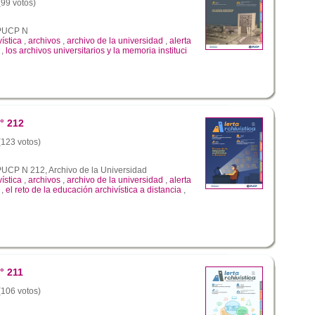
(99 votos)
a PUCP N
vística
,
archivos
,
archivo de la universidad
,
alerta
,
los archivos universitarios y la memoria instituci
° 212
 (123 votos)
 PUCP N 212, Archivo de la Universidad
vística
,
archivos
,
archivo de la universidad
,
alerta
,
el reto de la educación archivística a distancia
,
° 211
 (106 votos)