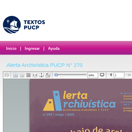
Inicio
|
Ingresar
|
Ayuda
Alerta Archivística PUCP N° 270
/ 24