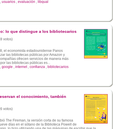
,
usuarios
,
evaluación
,
libqual
do: lo que distingue a los bibliotecarios
(8 votos)
8, el economista estadounidense Panos
r las bibliotecas públicas por Amazon y
compañías ofrecen servicios de manera más
or las bibliotecas públicas es...
,
google
,
internet
,
confianza
,
bibliotecarios
reservan el conocimiento, también
(6 votos)
bió The Fireman, la versión corta de su famosa
ueve días en el sótano de la Biblioteca Powell de
nio, lo hizo utilizando una de las máquinas de escribir que la