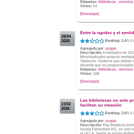
Etiquetas:
bibliotecas
,
servicios
Vistas:
63
[Descargar]
.
.
Entre la rapidez y el senti
28/04
2026
Ranking: 2.4
/5.0 
Agregado por:
acajas
Descripción:
A mediados de 201
Mourdoukoutos propuso reemplaza
Starbucks. Sostenía que ambas 
eficiente que los proporcionados p
Etiquetas:
bibliotecas
,
servicios
Vistas:
188
[Descargar]
.
.
Las bibliotecas no solo p
23/02
facilitan su creación
2026
Ranking: 3.0
/5.0 
Agregado por:
acajas
Descripción:
Ray Bradbury escri
novela Fahrenheit 451, en solo n
la UCLA. Según su propio testimo