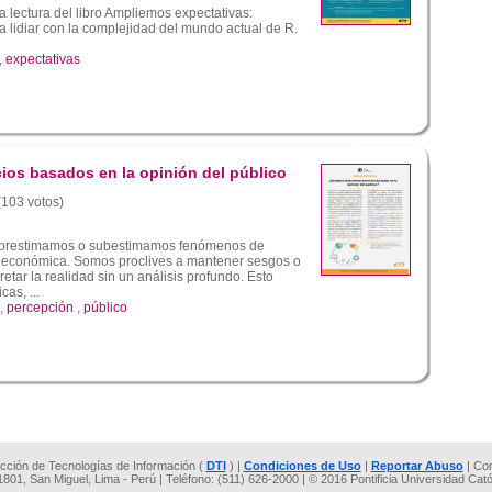
a lectura del libro Ampliemos expectativas:
a lidiar con la complejidad del mundo actual de R.
,
expectativas
ios basados en la opinión del público
 (103 votos)
obrestimamos o subestimamos fenómenos de
a y económica. Somos proclives a mantener sesgos o
retar la realidad sin un análisis profundo. Esto
cas, ...
,
percepción
,
público
rección de Tecnologías de Información (
DTI
) |
Condiciones de Uso
|
Reportar Abuso
| Co
 1801, San Miguel, Lima - Perú | Teléfono: (511) 626-2000 | © 2016 Pontificia Universidad Cat