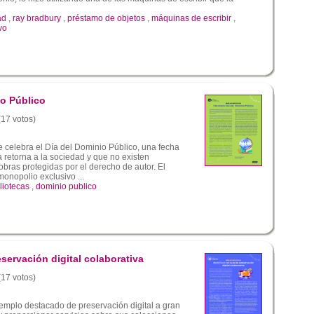
ad
,
ray bradbury
,
préstamo de objetos
,
máquinas de escribir
,
vo
io Público
(17 votos)
 celebra el Día del Dominio Público, una fecha
a retorna a la sociedad y que no existen
bras protegidas por el derecho de autor. El
monopolio exclusivo ...
liotecas
,
dominio publico
servación digital colaborativa
(17 votos)
emplo destacado de preservación digital a gran