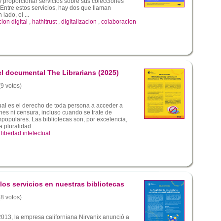
 y proporcionar servicios sobre sus colecciones
. Entre estos servicios, hay dos que llaman
lado, el ...
ion digital
,
hathitrust
,
digitalizacion
,
colaboracion
el documental The Librarians (2025)
(9 votos)
tual es el derecho de toda persona a acceder a
ones ni censura, incluso cuando se trate de
populares. Las bibliotecas son, por excelencia,
 pluralidad...
,
libertad intelectual
 los servicios en nuestras bibliotecas
(8 votos)
013, la empresa californiana Nirvanix anunció a