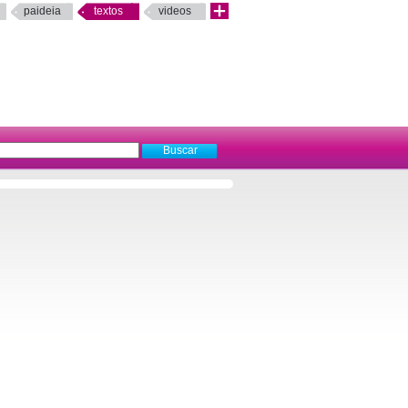
paideia
textos
videos