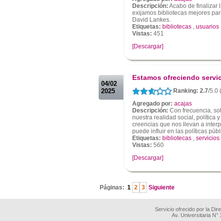
Descripción:
Acabo de finalizar l
exijamos bibliotecas mejores par
David Lankes.
Etiquetas:
bibliotecas
,
usuarios
Vistas:
451
[Descargar]
.
.
Estamos ofreciendo servic
04/02
2025
Ranking: 2.7
/5.0
Agregado por:
acajas
Descripción:
Con frecuencia, s
nuestra realidad social, polític
creencias que nos llevan a interp
puede influir en las políticas públi
Etiquetas:
bibliotecas
,
servicios
Vistas:
560
[Descargar]
.
Páginas:
1
2
3
Siguiente
Servicio ofrecido por la Di
Av. Universitaria N°