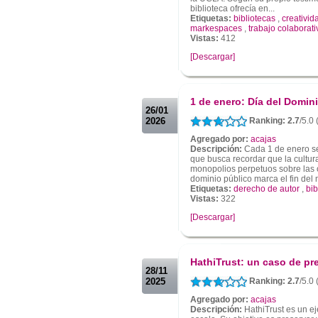
biblioteca ofrecía en...
Etiquetas:
bibliotecas
,
creativid
markespaces
,
trabajo colaborati
Vistas:
412
[Descargar]
.
.
1 de enero: Día del Domin
26/01
2026
Ranking: 2.7
/5.0 
Agregado por:
acajas
Descripción:
Cada 1 de enero se
que busca recordar que la cultur
monopolios perpetuos sobre las o
dominio público marca el fin del 
Etiquetas:
derecho de autor
,
bib
Vistas:
322
[Descargar]
.
.
HathiTrust: un caso de pre
28/11
2025
Ranking: 2.7
/5.0 
Agregado por:
acajas
Descripción:
HathiTrust es un ej