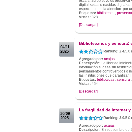
escala. Su objetivo es preservar
digitalizadas o nacidas digitales
especialmente la atención: por un 
Etiquetas:
bibliotecas
,
preservac
Vistas:
328
[Descargar]
.
.
Bibliotecarios y censura: 
04/11
2025
Ranking: 2.4
/5.0 
Agregado por:
acajas
Descripción:
La libertad intelec
información e ideas sin restricci
pensamientos controvertidos o im
las instituciones que garantizan la
Etiquetas:
bibliotecas
,
censura
Vistas:
454
[Descargar]
.
.
La fragilidad de Internet y
30/09
2025
Ranking: 3.0
/5.0 
Agregado por:
acajas
Descripción:
En septiembre de 2