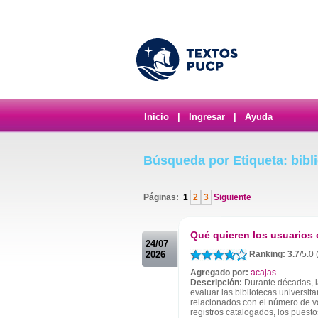
Inicio
|
Ingresar
|
Ayuda
Búsqueda por Etiqueta: bibl
Páginas:
1
2
3
Siguiente
.
Qué quieren los usuarios 
24/07
2026
Ranking: 3.7
/5.0 
Agregado por:
acajas
Descripción:
Durante décadas, la
evaluar las bibliotecas universit
relacionados con el número de vo
registros catalogados, los puestos