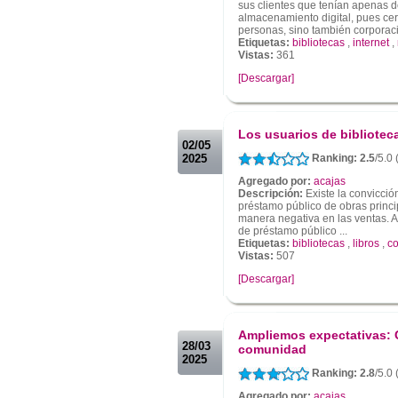
sus clientes que tenían apenas d
almacenamiento digital, pues cer
personas, sino también corporac
Etiquetas:
bibliotecas
,
internet
,
Vistas:
361
[Descargar]
.
.
Los usuarios de bibliotec
02/05
2025
Ranking: 2.5
/5.0 
Agregado por:
acajas
Descripción:
Existe la convicción
préstamo público de obras princip
manera negativa en las ventas. A
de préstamo público ...
Etiquetas:
bibliotecas
,
libros
,
c
Vistas:
507
[Descargar]
.
.
Ampliemos expectativas: 
28/03
comunidad
2025
Ranking: 2.8
/5.0 
Agregado por:
acajas