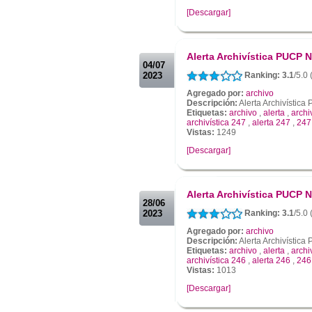
[Descargar]
.
.
Alerta Archivística PUCP N
04/07
2023
Ranking: 3.1
/5.0
Agregado por:
archivo
Descripción:
Alerta Archivístic
Etiquetas:
archivo
,
alerta
,
archi
archivística 247
,
alerta 247
,
247
Vistas:
1249
[Descargar]
.
.
Alerta Archivística PUCP N
28/06
2023
Ranking: 3.1
/5.0 
Agregado por:
archivo
Descripción:
Alerta Archivístic
Etiquetas:
archivo
,
alerta
,
archi
archivística 246
,
alerta 246
,
246
Vistas:
1013
[Descargar]
.