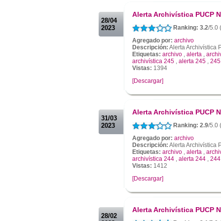
.
Alerta Archivística PUCP N
28/04
2023
Ranking: 3.2
/5.0
Agregado por:
archivo
Descripción:
Alerta Archivístic
Etiquetas:
archivo
,
alerta
,
archi
archivística 245
,
alerta 245
,
245
Vistas:
1394
[Descargar]
.
.
Alerta Archivística PUCP N
31/03
2023
Ranking: 2.9
/5.0 
Agregado por:
archivo
Descripción:
Alerta Archivístic
Etiquetas:
archivo
,
alerta
,
archi
archivística 244
,
alerta 244
,
244
Vistas:
1412
[Descargar]
.
.
Alerta Archivística PUCP N
28/02