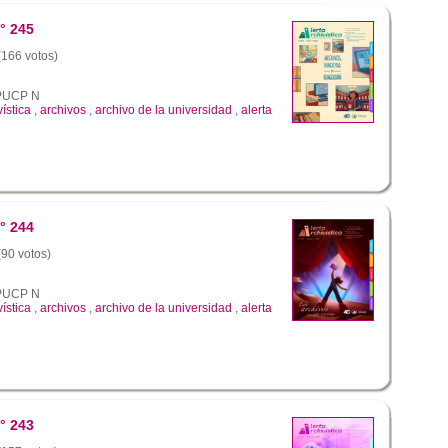
° 245
 (166 votos)
a PUCP N
vística
,
archivos
,
archivo de la universidad
,
alerta
° 244
(90 votos)
a PUCP N
vística
,
archivos
,
archivo de la universidad
,
alerta
° 243