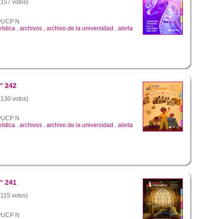
 (157 votos)
a PUCP N
vística
,
archivos
,
archivo de la universidad
,
alerta
° 242
 (130 votos)
a PUCP N
vística
,
archivos
,
archivo de la universidad
,
alerta
° 241
(115 votos)
a PUCP N