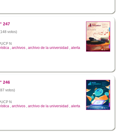
° 247
 (148 votos)
a PUCP N
vística
,
archivos
,
archivo de la universidad
,
alerta
° 246
(87 votos)
a PUCP N
vística
,
archivos
,
archivo de la universidad
,
alerta