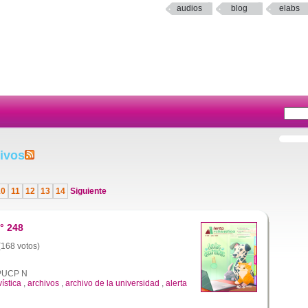
audios
blog
elabs
ivos
10
11
12
13
14
Siguiente
° 248
 (168 votos)
a PUCP N
vística
,
archivos
,
archivo de la universidad
,
alerta