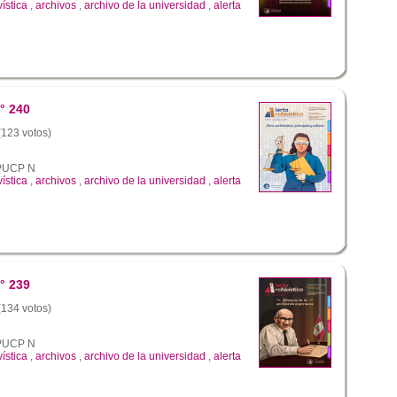
vística
,
archivos
,
archivo de la universidad
,
alerta
° 240
 (123 votos)
a PUCP N
vística
,
archivos
,
archivo de la universidad
,
alerta
° 239
 (134 votos)
a PUCP N
vística
,
archivos
,
archivo de la universidad
,
alerta