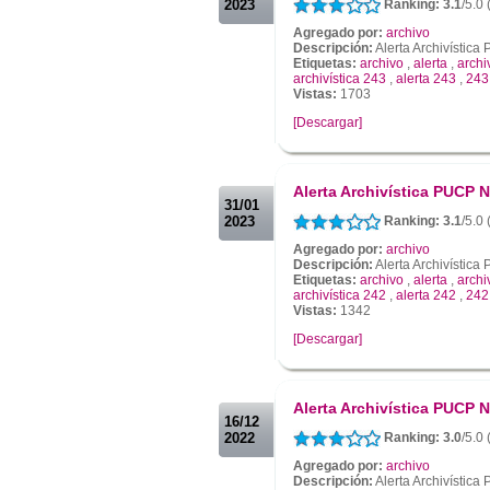
2023
Ranking: 3.1
/5.0
Agregado por:
archivo
Descripción:
Alerta Archivístic
Etiquetas:
archivo
,
alerta
,
archi
archivística 243
,
alerta 243
,
243
Vistas:
1703
[Descargar]
.
.
Alerta Archivística PUCP N
31/01
2023
Ranking: 3.1
/5.0
Agregado por:
archivo
Descripción:
Alerta Archivístic
Etiquetas:
archivo
,
alerta
,
archi
archivística 242
,
alerta 242
,
242
Vistas:
1342
[Descargar]
.
.
Alerta Archivística PUCP N
16/12
2022
Ranking: 3.0
/5.0 
Agregado por:
archivo
Descripción:
Alerta Archivístic