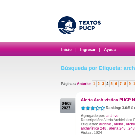
Inicio
|
Ingresar
|
Ayuda
Búsqueda por Etiqueta: arch
Páginas:
Anterior
1
2
3
4
5
6
7
8
9
.
Alerta Archivística PUCP N
04/08
2023
Ranking: 3.0
/5.0
Agregado por:
archivo
Descripción:
Alerta Archivístic
Etiquetas:
archivo
,
alerta
,
archi
archivística 248
,
alerta 248
,
248
Vistas:
1624