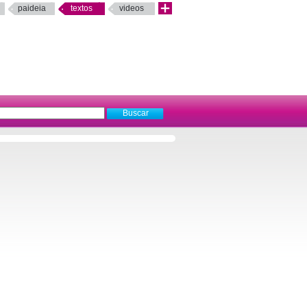
paideia
textos
videos