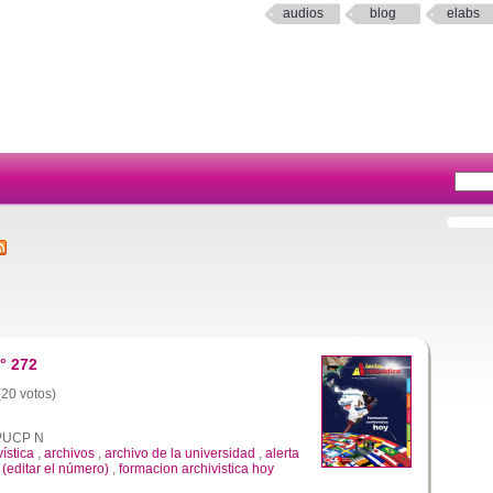
audios
blog
elabs
° 272
(20 votos)
a PUCP N
vística
,
archivos
,
archivo de la universidad
,
alerta
 (editar el número)
,
formacion archivistica hoy