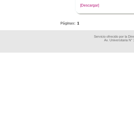
[Descargar]
.
Páginas:
1
Servicio ofrecido por la Di
Av. Universitaria N°