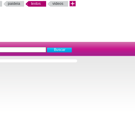
paideia
textos
videos