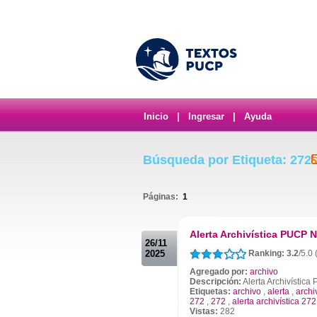
Inicio
|
Ingresar
|
Ayuda
Búsqueda por Etiqueta: 272
Páginas:
1
.
Alerta Archivística PUCP N
26/11
2025
Ranking: 3.2
/5.0 
Agregado por:
archivo
Descripción:
Alerta Archivístic
Etiquetas:
archivo
,
alerta
,
archi
272
,
272
,
alerta archivística 272
Vistas:
282