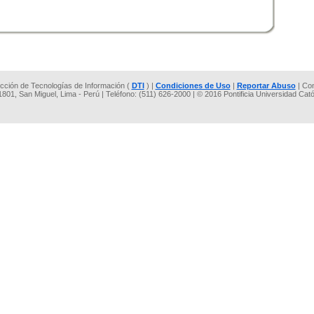
rección de Tecnologías de Información (
DTI
) |
Condiciones de Uso
|
Reportar Abuso
| Co
 1801, San Miguel, Lima - Perú | Teléfono: (511) 626-2000 | © 2016 Pontificia Universidad Cat