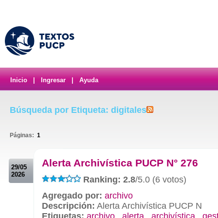
Inicio
|
Ingresar
|
Ayuda
Búsqueda por Etiqueta: digitales
Páginas:
1
.
Alerta Archivística PUCP N° 276
29/05
2026
Ranking: 2.8
/5.0 (6 votos)
Agregado por:
archivo
Descripción:
Alerta Archivística PUCP N
Etiquetas:
archivo
,
alerta
,
archivística
,
ges