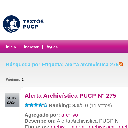
Inicio
|
Ingresar
|
Ayuda
Búsqueda por Etiqueta: alerta archivística 275
Páginas:
1
.
Alerta Archivística PUCP N° 275
31/03
2026
Ranking: 3.6
/5.0 (11 votos)
Agregado por:
archivo
Descripción:
Alerta Archivística PUCP N
Etiquetas:
archivo
,
alerta
,
archivística
,
arc