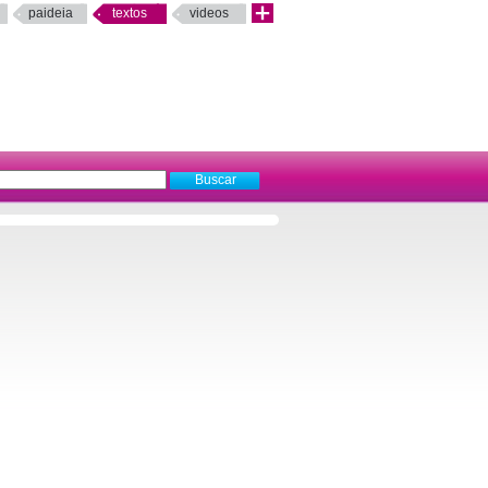
paideia
textos
videos