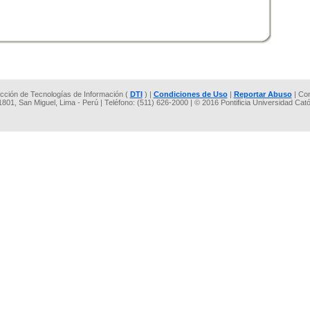
rección de Tecnologías de Información (
DTI
) |
Condiciones de Uso
|
Reportar Abuso
| Co
 1801, San Miguel, Lima - Perú | Teléfono: (511) 626-2000 | © 2016 Pontificia Universidad Cat