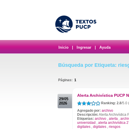
Inicio
|
Ingresar
|
Ayuda
Búsqueda por Etiqueta: ries
Páginas:
1
.
Alerta Archivística PUCP N
29/05
2026
Ranking: 2.8
/5.0 
Agregado por:
archivo
Descripción:
Alerta Archivístic
Etiquetas:
archivo
,
alerta
,
archi
universidad
,
alerta archivística 
digitales
,
digitales
,
riesgos