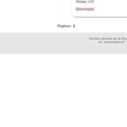
Vistas:
446
[Descargar]
.
Páginas:
1
Servicio ofrecido por la Di
Av. Universitaria N°