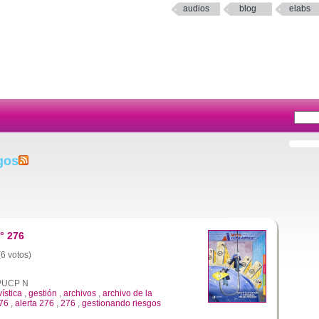
audios
blog
elabs
gos
° 276
(6 votos)
a PUCP N
vística
,
gestión
,
archivos
,
archivo de la
276
,
alerta 276
,
276
,
gestionando riesgos