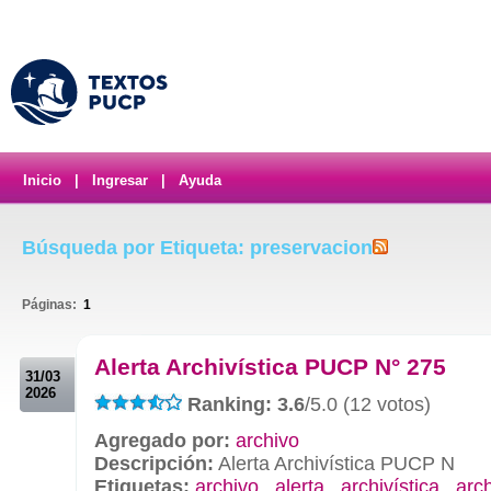
Inicio
|
Ingresar
|
Ayuda
Búsqueda por Etiqueta: preservacion
Páginas:
1
.
Alerta Archivística PUCP N° 275
31/03
2026
Ranking: 3.6
/5.0 (12 votos)
Agregado por:
archivo
Descripción:
Alerta Archivística PUCP N
Etiquetas:
archivo
,
alerta
,
archivística
,
arc