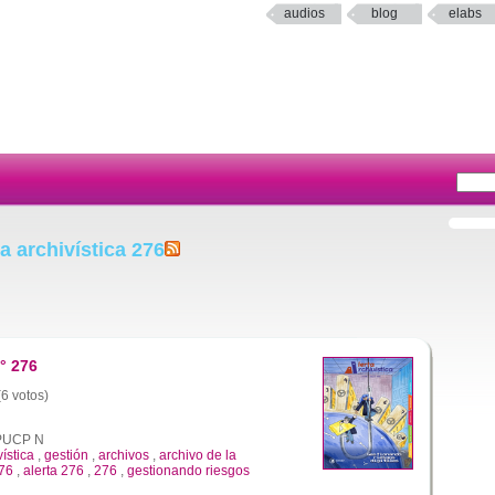
audios
blog
elabs
a archivística 276
° 276
(6 votos)
a PUCP N
vística
,
gestión
,
archivos
,
archivo de la
276
,
alerta 276
,
276
,
gestionando riesgos