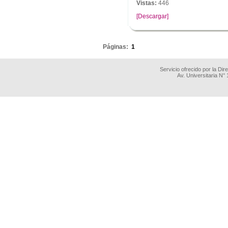
Vistas:
446
[Descargar]
.
Páginas:
1
Servicio ofrecido por la Di
Av. Universitaria N°