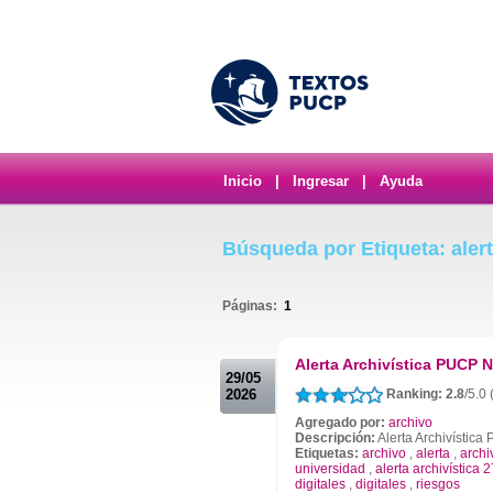
Inicio
|
Ingresar
|
Ayuda
Búsqueda por Etiqueta: alert
Páginas:
1
.
Alerta Archivística PUCP N
29/05
2026
Ranking: 2.8
/5.0 
Agregado por:
archivo
Descripción:
Alerta Archivístic
Etiquetas:
archivo
,
alerta
,
archi
universidad
,
alerta archivística 
digitales
,
digitales
,
riesgos