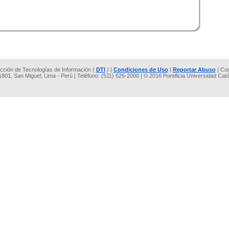
rección de Tecnologías de Información (
DTI
) |
Condiciones de Uso
|
Reportar Abuso
| Co
 1801, San Miguel, Lima - Perú | Teléfono: (511) 626-2000 | © 2016 Pontificia Universidad Cat