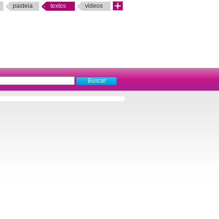
paideia
textos
videos