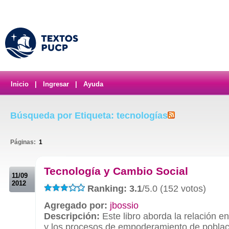
Inicio
|
Ingresar
|
Ayuda
Búsqueda por Etiqueta: tecnologías
Páginas:
1
.
Tecnología y Cambio Social
11/09
2012
Ranking: 3.1
/5.0 (152 votos)
Agregado por:
jbossio
Descripción:
Este libro aborda la relación en
y los procesos de empoderamiento de poblac