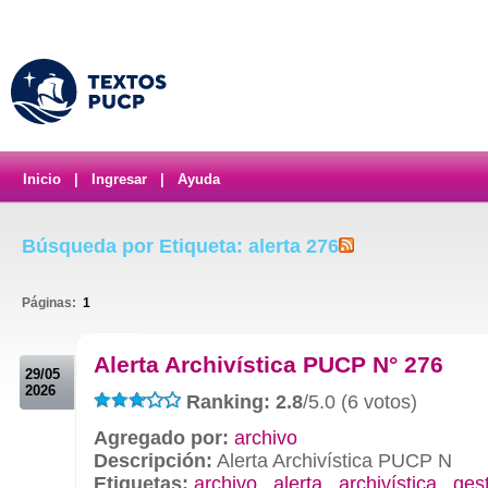
Inicio
|
Ingresar
|
Ayuda
Búsqueda por Etiqueta: alerta 276
Páginas:
1
.
Alerta Archivística PUCP N° 276
29/05
2026
Ranking: 2.8
/5.0 (6 votos)
Agregado por:
archivo
Descripción:
Alerta Archivística PUCP N
Etiquetas:
archivo
,
alerta
,
archivística
,
ges