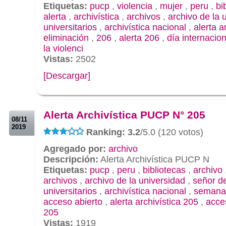
Etiquetas:
pucp
,
violencia
,
mujer
,
peru
,
bi
alerta
,
archivística
,
archivos
,
archivo de la 
universitarios
,
archivística nacional
,
alerta a
eliminación
,
206
,
alerta 206
,
día internacion
la violenci
Vistas:
2502
[Descargar]
.
.
Alerta Archivística PUCP N° 205
08/11
2019
Ranking: 3.2
/5.0 (120 votos)
Agregado por:
archivo
Descripción:
Alerta Archivística PUCP N
Etiquetas:
pucp
,
peru
,
bibliotecas
,
archivo
archivos
,
archivo de la universidad
,
señor de
universitarios
,
archivística nacional
,
semana 
acceso abierto
,
alerta archivística 205
,
acce
205
Vistas:
1919