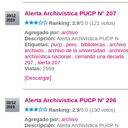
.
.
Alerta Archivística PUCP N° 207
20/12
2019
Ranking: 2.9
/5.0 (121 votos)
Agregado por:
archivo
Descripción:
Alerta Archivística PUCP N
Etiquetas:
pucp
,
peru
,
bibliotecas
,
archivo
archivos
,
archivo de la universidad
,
archivos
archivística nacional
,
cerrando una decada
,
207
,
alerta 207
Vistas:
2559
[Descargar]
.
.
Alerta Archivística PUCP N° 206
02/12
2019
Ranking: 2.9
/5.0 (130 votos)
Agregado por:
archivo
Descripción:
Alerta Archivística PUCP N