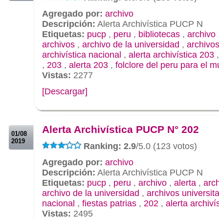
Agregado por:
archivo
Descripción:
Alerta Archivística PUCP N
Etiquetas:
pucp
,
peru
,
bibliotecas
,
archivo
archivos
,
archivo de la universidad
,
archivos
archivística nacional
,
alerta archivística 203
,
203
,
alerta 203
,
folclore del peru para el 
Vistas:
2277
[Descargar]
.
.
Alerta Archivística PUCP N° 202
01/08
2019
Ranking: 2.9
/5.0 (123 votos)
Agregado por:
archivo
Descripción:
Alerta Archivística PUCP N
Etiquetas:
pucp
,
peru
,
archivo
,
alerta
,
arch
archivo de la universidad
,
archivos universita
nacional
,
fiestas patrias
,
202
,
alerta archiví
Vistas:
2495