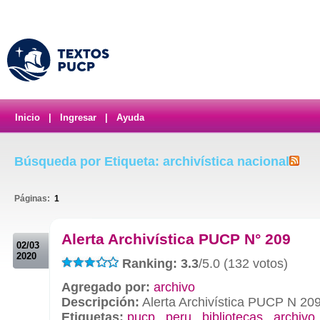
Inicio
|
Ingresar
|
Ayuda
Búsqueda por Etiqueta: archivística nacional
Páginas:
1
.
Alerta Archivística PUCP N° 209
02/03
2020
Ranking: 3.3
/5.0 (132 votos)
Agregado por:
archivo
Descripción:
Alerta Archivística PUCP N 20
Etiquetas:
pucp
,
peru
,
bibliotecas
,
archivo