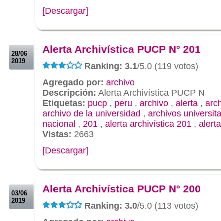
[Descargar]
.
.
Alerta Archivística PUCP N° 201
28/06
2019
Ranking: 3.1
/5.0 (119 votos)
Agregado por:
archivo
Descripción:
Alerta Archivística PUCP N
Etiquetas:
pucp
,
peru
,
archivo
,
alerta
,
arch
archivo de la universidad
,
archivos universita
nacional
,
201
,
alerta archivística 201
,
alert
Vistas:
2663
[Descargar]
.
.
Alerta Archivística PUCP N° 200
03/06
2019
Ranking: 3.0
/5.0 (113 votos)