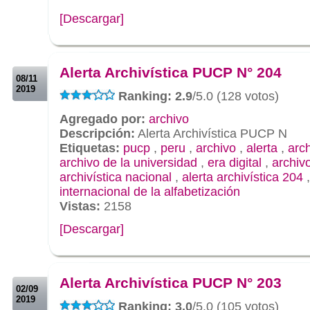
[Descargar]
.
.
Alerta Archivística PUCP N° 204
08/11
2019
Ranking: 2.9
/5.0 (128 votos)
Agregado por:
archivo
Descripción:
Alerta Archivística PUCP N
Etiquetas:
pucp
,
peru
,
archivo
,
alerta
,
arch
archivo de la universidad
,
era digital
,
archivo
archivística nacional
,
alerta archivística 204
internacional de la alfabetización
Vistas:
2158
[Descargar]
.
.
Alerta Archivística PUCP N° 203
02/09
2019
Ranking: 3.0
/5.0 (105 votos)