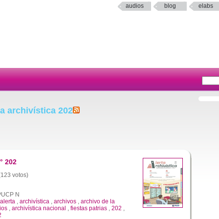
audios
blog
elabs
a archivística 202
° 202
 (123 votos)
a PUCP N
alerta
,
archivística
,
archivos
,
archivo de la
ios
,
archivística nacional
,
fiestas patrias
,
202
,
2