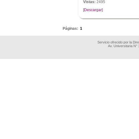
Vistas:
2495
[Descargar]
.
Páginas:
1
Servicio ofrecido por la Di
Av. Universitaria N°