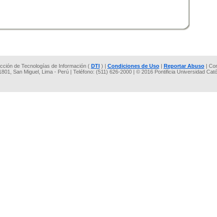
rección de Tecnologías de Información (
DTI
) |
Condiciones de Uso
|
Reportar Abuso
| Co
 1801, San Miguel, Lima - Perú | Teléfono: (511) 626-2000 | © 2016 Pontificia Universidad Cat