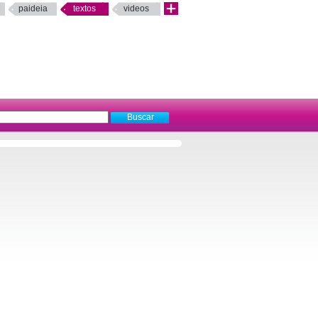
paideia
textos
videos