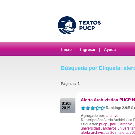
Inicio
|
Ingresar
|
Ayuda
Búsqueda por Etiqueta: alert
Páginas:
1
.
Alerta Archivística PUCP N
01/08
2019
Ranking: 2.9
/5.0
Agregado por:
archivo
Descripción:
Alerta Archivístic
Etiquetas:
pucp
,
peru
,
archivo
,
universidad
,
archivos universitar
alerta archivística 202
,
alerta 20