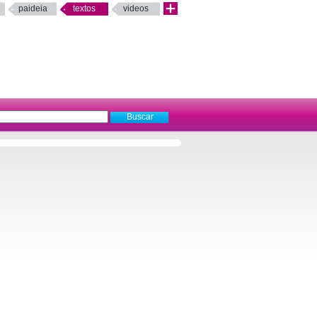
paideia
textos
videos