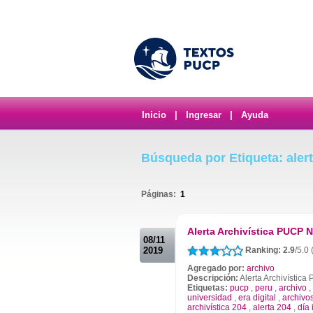
Inicio
|
Ingresar
|
Ayuda
Búsqueda por Etiqueta: alert
Páginas:
1
.
Alerta Archivística PUCP N
08/11
2019
Ranking: 2.9
/5.0
Agregado por:
archivo
Descripción:
Alerta Archivístic
Etiquetas:
pucp
,
peru
,
archivo
,
universidad
,
era digital
,
archivos
archivística 204
,
alerta 204
,
día 