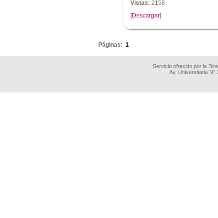
Vistas:
2158
[Descargar]
.
Páginas:
1
Servicio ofrecido por la Di
Av. Universitaria N°