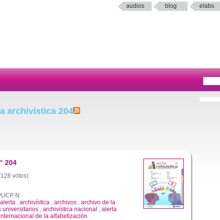
audios
blog
elabs
a archivística 204
° 204
 (128 votos)
a PUCP N
alerta
,
archivística
,
archivos
,
archivo de la
 universitarios
,
archivística nacional
,
alerta
internacional de la alfabetización