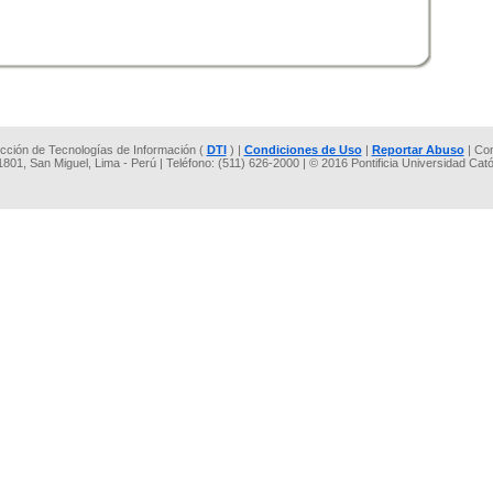
rección de Tecnologías de Información (
DTI
) |
Condiciones de Uso
|
Reportar Abuso
| Co
 1801, San Miguel, Lima - Perú | Teléfono: (511) 626-2000 | © 2016 Pontificia Universidad Cat