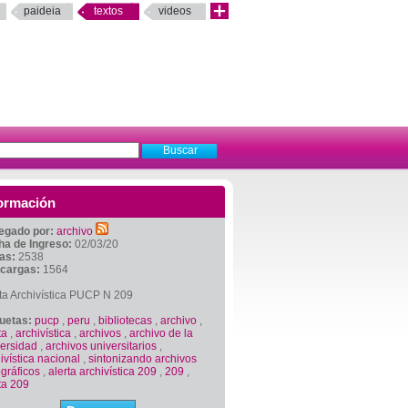
paideia
textos
videos
ormación
egado por:
archivo
ha de Ingreso:
02/03/20
tas:
2538
cargas:
1564
ta Archivística PUCP N 209
quetas:
pucp
,
peru
,
bibliotecas
,
archivo
,
ta
,
archivística
,
archivos
,
archivo de la
versidad
,
archivos universitarios
,
ivística nacional
,
sintonizando archivos
gráficos
,
alerta archivística 209
,
209
,
ta 209