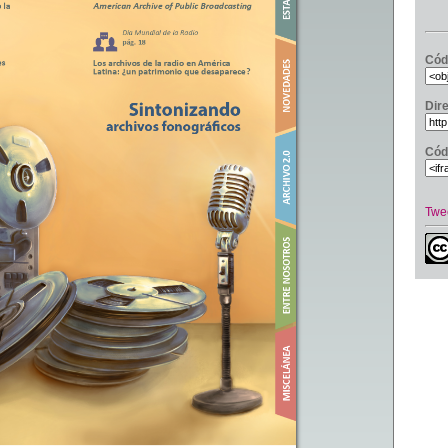
Cód
Dir
Cód
Twe