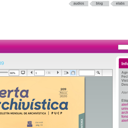
audios
blog
elabs
09
Inf
Agr
/ 31
Fec
Vis
Des
Aler
Eti
aler
uni
arch
fono
aler