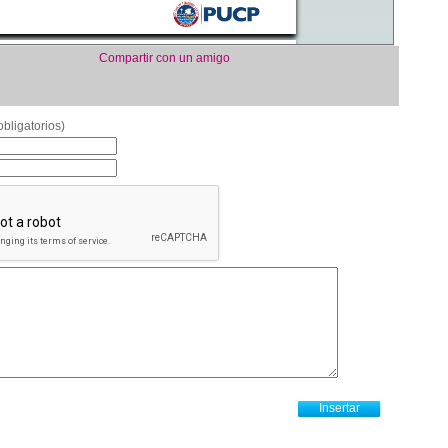
Compartir con un amigo
bligatorios)