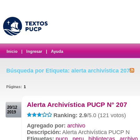
Inicio
|
Ingresar
|
Ayuda
Búsqueda por Etiqueta: alerta archivística 207
Páginas:
1
.
Alerta Archivística PUCP N° 207
20/12
2019
Ranking: 2.9
/5.0 (121 votos)
Agregado por:
archivo
Descripción:
Alerta Archivística PUCP N
Etiquetas:
pucp
,
peru
,
bibliotecas
,
archivo